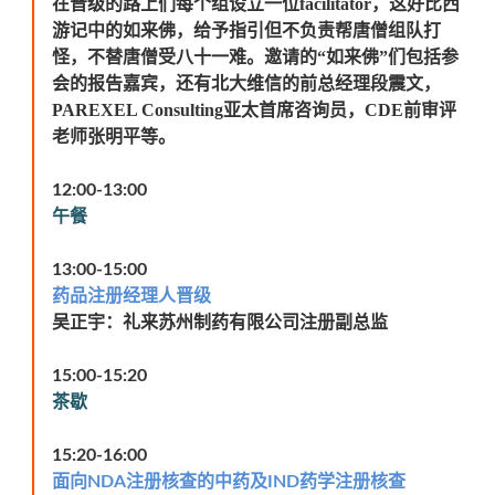
在晋级的路上们每个组设立一位facilitator，这好比西
游记中的如来佛，给予指引但不负责帮唐僧组队打
怪，不替唐僧受八十一难。邀请的“如来佛”们包括参
会的报告嘉宾，还有北大维信的前总经理段震文，
PAREXEL Consulting
亚太首席咨询员，CDE前审评
老师张明平等。
12:00-13:00
午餐
13:00-15:00
药品注册经理人晋级
吴正宇：礼来苏州制药有限公司注册副总监
15:00-15:20
茶歇
15:20-16:00
面向
注册核查的中药及
药学注册核查
NDA
IND