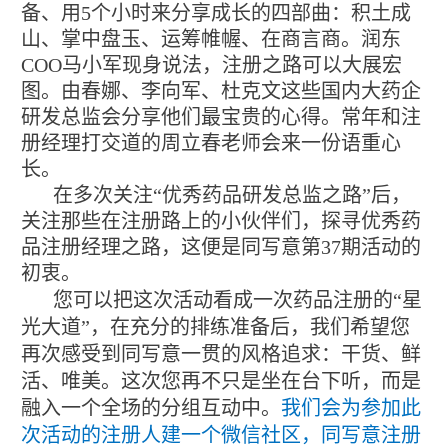
备、用5个小时来分享成长的四部曲：积土成
山、掌中盘玉、运筹帷幄、在商言商。润东
COO马小军现身说法，注册之路可以大展宏
图。由春娜、李向军、杜克文这些国内大药企
研发总监会分享他们最宝贵的心得。常年和注
册经理打交道的周立春老师会来一份语重心
长。
在多次关注“优秀药品研发总监之路”后，
关注那些在注册路上的小伙伴们，探寻优秀药
品注册经理之路，这便是同写意第37期活动的
初衷。
您可以把这次活动看成一次药品注册的“星
光大道”，在充分的排练准备后，我们希望您
再次感受到同写意一贯的风格追求：干货、鲜
活、唯美。这次您再不只是坐在台下听，而是
融入一个全场的分组互动中。
我们会为参加此
次活动的注册人建一个微信社区，同写意注册