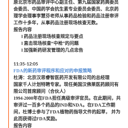
原北京市药品审评中心副主任、第九届国家药典委员
会委员、中国药学会抗生素专业委员会委员、北京药
理学会理事李慧芬老师从事药品检验和药品注册审评
工作十多年，从事药品注册现场核查无数。
报告内容
l
药品注册现场核查规定与要点
l
直击现场核查“中枪”的问题
l
加强新药研发管理的几点忠告
11:35-12:05
FDA
的新药审评程序和应对的申报策略
杜涛：北京汉思睿智医药开发有限公司的总经理
国家千人计划特聘专家。现任美国汉佛莱医药顾问有
限公司首席顾问（合伙人）
1994-2000
年在FDA担任高级审评官员。在此期间，共
审评过一百多个药品的IND和NDA。在FDA工作期
间，杜博士参与了FDA植物药指导文件的起草， 并为
此而获得过FDA奖励。
报告内容