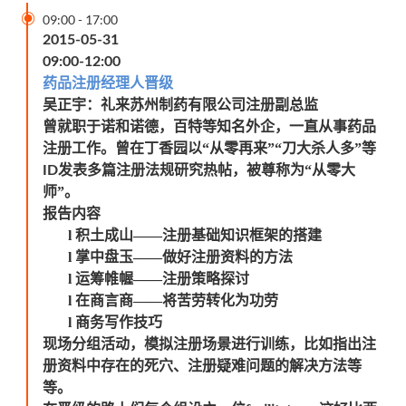

09:00
-
17:00
2015-05-31
09:00-12:00
药品注册经理人晋级
吴正宇：礼来苏州制药有限公司注册副总监
曾就职于诺和诺德，百特等知名外企，一直从事药品
注册工作。曾在丁香园以“从零再来”“刀大杀人多”等
发表多篇注册法规研究热帖，被尊称为“从零大
ID
师”。
报告内容
l
积土成山——注册基础知识框架的搭建
l
掌中盘玉——做好注册资料的方法
l
运筹帷幄——注册策略探讨
l
在商言商——将苦劳转化为功劳
l
商务写作技巧
现场分组活动，模拟注册场景进行训练，比如指出注
册资料中存在的死穴、注册疑难问题的解决方法等
等。