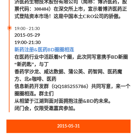
济医药生物技术股份有限公司（简称：博济医药，股
票代码：300404）在深交所上市，宣示着博济医药正
式登陆资本市场！这是中国本土CRO公司的骄傲。

19:00
-
21:30
2015-05-29
19:00-21:30
新药注册
医药
圈圈相连
&
BD
在医药行业中活跃着
个圈，此次同写意携手
新圈
N
BD
“新药匙”，与丁
香药学沙龙、咸达数据、蒲公英、药智网、医药魔
方、北
咖啡、医药
e
信息新药开发群（
）共同写意，来一个
QQ185255786
圈圈相连。群主们
从相望于江湖到面对面拥抱注册
的未来。
&BD
闭门会，仅限受邀嘉宾参加。
2015-05-31