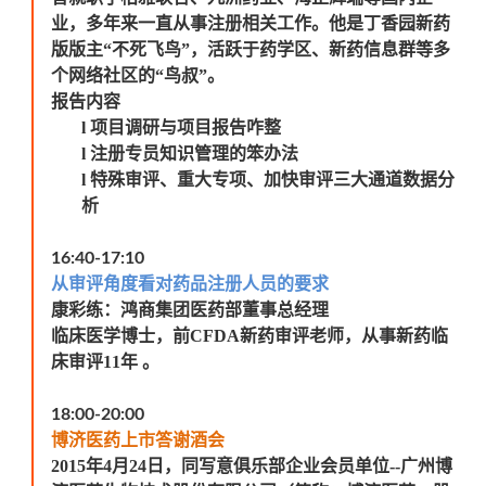
业，多年来一直从事注册相关工作。他是丁香园新药
版版主“不死飞鸟”，活跃于药学区、新药信息群等多
个网络社区的“鸟叔”。
报告内容
l
项目调研与项目报告咋整
l
注册专员知识管理的笨办法
l
特殊审评、重大专项、加快审评三大通道数据分
析
16:40-17:10
从审评角度看对药品注册人员的要求
康彩练：鸿商集团医药部董事总经理
临床医学博士，前CFDA新药审评老师，从事新药临
床审评11年 。
18:00-20:00
博济医药上市答谢酒会
2015
年4月24日，同写意俱乐部企业会员单位--广州博