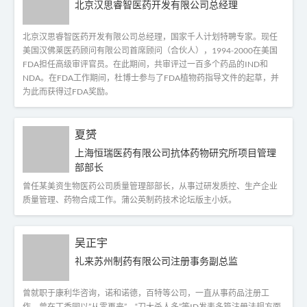
北京汉思睿智医药开发有限公司总经理
北京汉思睿智医药开发有限公司总经理，国家千人计划特聘专家。现任
美国汉佛莱医药顾问有限公司首席顾问（合伙人），1994-2000在美国
FDA担任高级审评官员。在此期间，共审评过一百多个药品的IND和
NDA。在FDA工作期间，杜博士参与了FDA植物药指导文件的起草，并
为此而获得过FDA奖励。
夏赟
上海恒瑞医药有限公司抗体药物研究所项目管理
部部长
曾任某美资生物医药公司质量管理部部长，从事过研发质控、生产企业
质量管理、药物合成工作。蒲公英制药技术论坛版主小妖。
吴正宇
礼来苏州制药有限公司注册事务副总监
曾就职于康利华咨询，诺和诺德，百特等公司，一直从事药品注册工
作。曾在丁香园以”从零再来”，“刀大杀人多”等ID发表多篇注册法规方面