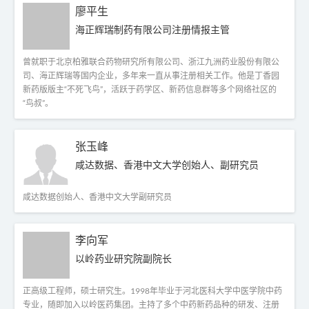
廖平生
海正辉瑞制药有限公司注册情报主管
曾就职于北京柏雅联合药物研究所有限公司、浙江九洲药业股份有限公
司、海正辉瑞等国内企业，多年来一直从事注册相关工作。他是丁香园
新药版版主“不死飞鸟”，活跃于药学区、新药信息群等多个网络社区的
“鸟叔”。
张玉峰
咸达数据、香港中文大学创始人、副研究员
咸达数据创始人、香港中文大学副研究员
李向军
以岭药业研究院副院长
正高级工程师，硕士研究生。1998年毕业于河北医科大学中医学院中药
专业，随即加入以岭医药集团。主持了多个中药新药品种的研发、注册