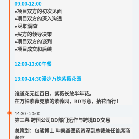
09:00-12:00
项目双方的初次见面
●
项目双方的深入沟通
●
尽职调查
●
买方的领导决策
●
项目双方的谈判
●
项目成交和后续
●
12:00-13:00
午餐
13:00-14:30
漫步万株紫薇花园
谁道花无红百日，紫薇长放半年花。
在万株紫薇竞放的紫薇园，BD写意，拾花而行！

14:30
-
20:00
第三幕 跨国公司BD部门运作与跨境BD交易
总策划：
包骏博士 珅奥基医药资深副总裁兼任首席商
务官