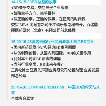
14:15-15:00
BD
总监的故事
●BD关乎交易，交易关乎企业战略
●战略关乎方向、关乎目标
●做正确的事，正确的做事，在正确的时间做
娄实 MBA
同写意新药英才俱乐部副秘书长，
百瑞鼎
晖医药研究（北京）有限公司
前
总经理
15:00-15:45
国内医药行业变局与本土药企
BD
变迁
●国内新药研发小史和经典BD案例回顾
●从仿制到创新，从国内到国际，BD的关键作用
●我对本土药企BD职责的理解
●当前行业变局，BD未来在哪？
江苏先声药业有限公司总裁助理 业务发展
王青松博士
部总经理
15:45-16:30
Panel Discussion
：中国
BD
的今天与未
来
全体参会嘉宾