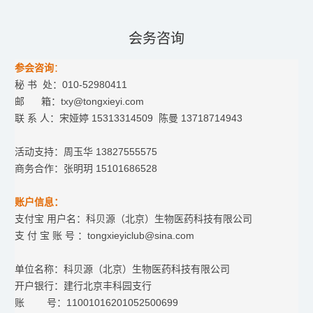
会务咨询
参会咨
询
：
秘 书 处：010-52980411
邮 箱：txy@tongxieyi.com
联 系 人：宋娅婷 15313314509 陈曼 13718714943
活动支持：周玉华 13827555575
商务合作：张明玥 15101686528
账户信息：
支付宝 用户名：科贝源（北京）生物医药科技有限公司
支 付 宝 账 号 ：tongxieyiclub@sina.com
单位名称：科贝源（北京）生物医药科技有限公司
开户银行：建行北京丰科园支行
账 号：11001016201052500699