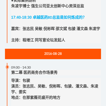
●实际案例剖析
朱凌宇博士
强生公司亚太创新中心资深总监
17:40-18:30
卓越医药
总监是如何炼成的？
BD
嘉宾
：
张志民 吴敏 倪彬晖 邵文斌 包骏 潘文森 朱凌宇
主持：程增江 同写意论坛发起人
2016-08-28

09:00
-
14:30
第二幕 医药商务合作场景秀
导演：包骏
演员：张志民、吴敏、倪彬晖、包骏、潘文森、朱凌
宇、娄实
地点：在那紫薇花盛开的地方