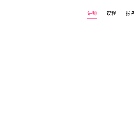
讲师
议程
报
2019—第五届实时
时间
2019-10-24 09:00 ~ 10-25 18:00
地址
北京朝阳区悠唐皇冠假日酒店
活动由
,
,
和
主办
声网Agora
RTC开发者社区
极客邦
CSDN