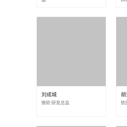
刘成城
胡
微软 研发总监
依