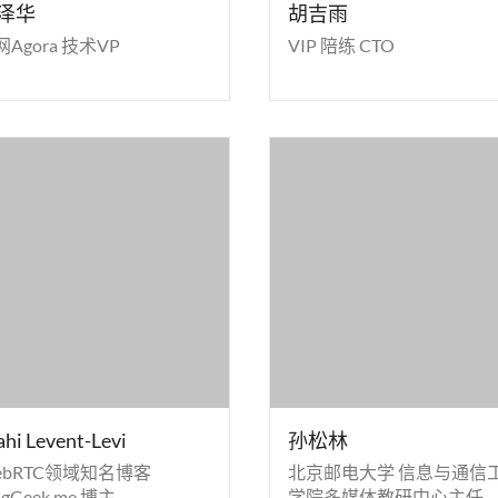
泽华
胡吉雨
Agora 技术VP
VIP 陪练 CTO
ahi Levent-Levi
孙松林
ebRTC领域知名博客
北京邮电大学 信息与通信
ogGeek.me 博主
学院多媒体教研中心主任