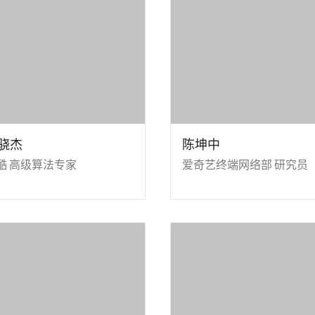
骁杰
陈坤中
酷 高级算法专家
爱奇艺终端网络部 研究员