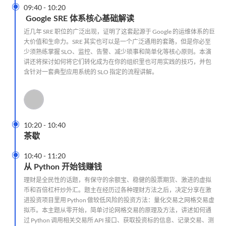

09:40
-
10:20
Google SRE 体系核心基础解读
近几年 SRE 职位的广泛出现，证明了这套起源于 Google 的运维体系的巨
大价值和生命力。SRE 其实也可以是一个广泛通用的套路，但是你必至
少须熟练掌握 SLO、监控、告警、减少琐事和简单化等核心原则。本演
讲还将探讨如何将它们转化成为在你的组织里也可用实践的技巧，并包
含针对一套典型应用系统的 SLO 指定的流程讲解。

10:20
-
10:40
茶歇

10:40
-
11:20
从 Python 开始钱赚钱
理财是全民性的话题，有保守的余额宝、稳健的股票期货、激进的虚拟
币和百倍杠杆炒外汇。题主在经历过各种理财方法之后，决定分享在激
进投资项目里用 Python 做较低风险的投资方法：量化交易之网格交易虚
拟币。本主题从零开始，简单讨论网格交易的原理及方法，讲述如何通
过 Python 调用相关交易所 API 接口、获取投资标的信息、记录交易、测