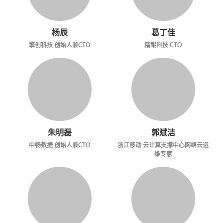
杨辰
葛丁佳
擎创科技 创始人兼CEO
精鲲科技 CTO
朱明磊
郭斌洁
中畅数据 创始人兼CTO
浙江移动 云计算支撑中心网络云运
维专家