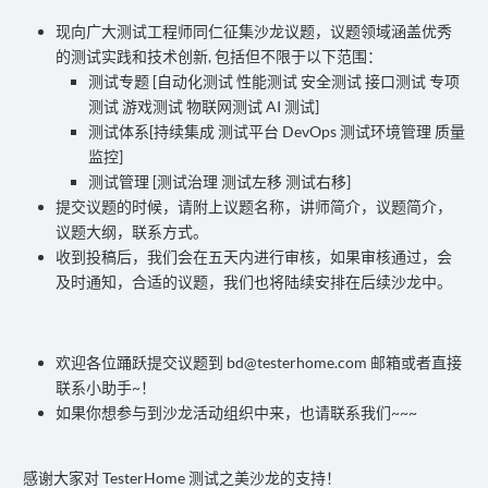
现向广大测试工程师同仁征集沙龙议题，议题领域涵盖优秀
的测试实践和技术创新, 包括但不限于以下范围：
测试专题 [自动化测试 性能测试 安全测试 接口测试 专项
测试 游戏测试 物联网测试 AI 测试]
测试体系[持续集成 测试平台 DevOps 测试环境管理 质量
监控]
测试管理 [测试治理 测试左移 测试右移]
提交议题的时候，请附上议题名称，讲师简介，议题简介，
议题大纲，联系方式。
收到投稿后，我们会在五天内进行审核，如果审核通过，会
及时通知，合适的议题，我们也将陆续安排在后续沙龙中。
欢迎各位踊跃提交议题到 bd@testerhome.com 邮箱或者直接
联系小助手~！
如果你想参与到沙龙活动组织中来，也请联系我们~~~
感谢大家对 TesterHome 测试之美沙龙的支持！