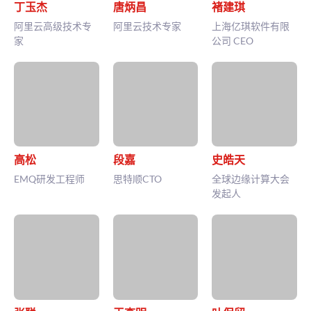
丁玉杰
唐炳昌
褚建琪
阿里云高级技术专
阿里云技术专家
上海亿琪软件有限
家
公司 CEO
高松
段嘉
史皓天
EMQ研发工程师
思特顺CTO
全球边缘计算大会
发起人