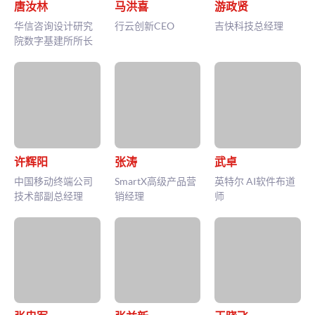
唐汝林
马洪喜
游政贤
华信咨询设计研究
行云创新CEO
吉快科技总经理
院数字基建所所长
许辉阳
张涛
武卓
中国移动终端公司
SmartX高级产品营
英特尔 AI软件布道
技术部副总经理
销经理
师