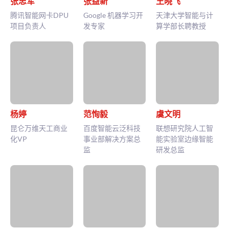
张忠军
张益新
王晓飞
腾讯智能网卡DPU
Google 机器学习开
天津大学智能与计
项目负责人
发专家
算学部长聘教授
杨婷
范恂毅
虞文明
昆仑万维天工商业
百度智能云泛科技
联想研究院人工智
化VP
事业部解决方案总
能实验室边缘智能
监
研发总监