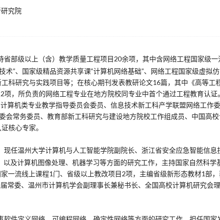
新研究院
持省部级以上（含）教学质量工程项目20余项，其中含网络工程国家级一
技术”、国家级精品资源共享课“计算机网络基础”、网络工程国家级虚拟
新工科研究与实践项目等；在核心期刊发表教研论文16篇，其中《高等工
奖2项，所负责的网络工程专业在地方院校同专业中首个通过工程教育认证
部计算机类专业教学指导委员会委员、信息技术新工科产学联盟网络工作
专委会常务委员、教育部新工科研究与建设地方院校工作组成员、中国高校
认证核心专家。
，现任温州大学计算机与人工智能学院副院长、浙江省安全应急智能信息
，以及计算机图像处理、机器学习等方面的研究工作，主持国家自然科学
持国家一流线上课程1门、省级以上教改项目2项，主编省级新形态教材1部
一届常委、温州市计算机学会副理事长兼秘书长、全国高校计算机研究会
事软件定义网络、可编程网络、确定性网络等方面的研究工作。担任国家