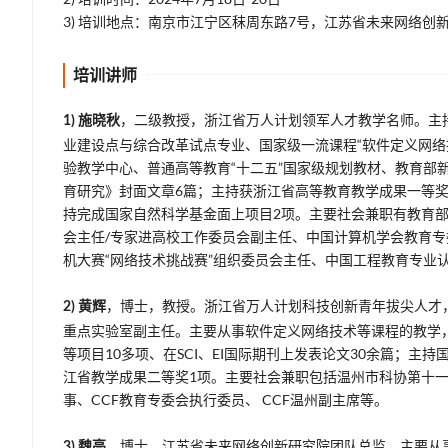
3) 培训地点：南京市江宁区秣周东路7号，江苏省未来网络创
培训讲师
，二级教授，浙江省万人计划领军人才教学名师。主
1) 施晓秋
业建设点与综合改革试点专业、国家级一流课程“软件定义网络
验教学中心、普通高等教育“十二五”国家级规划教材、教育部
育研究》封面文章6篇；主持获浙江省高等教育教学成果一等
持完成国家自然科学基金面上项目2项。主要社会兼职有教育
会主任/专家进高校工作委员会副主任、中国计算机学会教育
机大赛“网络技术挑战赛”组织委员会主任、中国工程教育专业
，博士，教授。浙江省万人计划科技创新青年拔尖人才
2) 黄辉
重点实验室副主任。主要从事软件定义网络技术等课程的教学
等项目10多项、在SCI、EI国际期刊上发表论文30余篇；主
江省教学成果二等奖1项。主要社会兼职包括温州市科协第十
事、CCF教育专委会执行委员、 CCF温州副主席等。
，博士，江苏省未来网络创新研究院团队总监。主要从
3) 魏亮