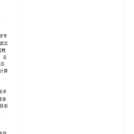
流专
仿真实
程教
。主
委员
计算
技术
基金
，获浙
理
发改