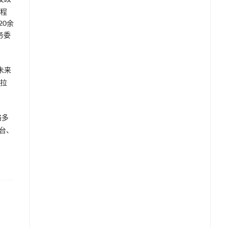
工程
20余
务委
未来
马拉
络多
台、