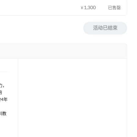
1,300
已售罄
￥
活动已结束
力，
培
4年
训教