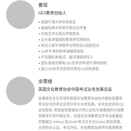
曹琛
GE5教育创始人
• 英国牛津大学优秀校友
• 美国哈佛大学商学院访问学者
• 伦敦艺术与商业学院院长
• 交大高净值国际教育研究院院长
• 同光上英牛津留学分院院长&创投班长
• 16年牛津剑桥申请辅导经验
• 牛剑理科类笔试、面试课程领军人
• 团队曾成功帮助182名学员申请牛津和剑桥
• 超1700名学员获得世界前50名校录取
余菁维
英国文化教育协会中国考试业务发展总监
余菁维先生负责领导英国文化教育协会在中国包括雅思
考试在内的考试业务伙伴与业务拓展。余先生此前在QS
全球智库, 英国皇家管理会计师公会及乐高集团的乐高教
育板块负责中国业务，也曾在全球教育及学术出版集团
约翰威立 (Wiley) 及GMAT考试主办方GMAC担任高管，
主导职业认证、考试评估、在线教育及跨学科素质教育