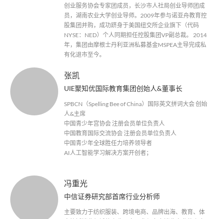
创业服务协会专家团成员，长沙市人社局创业导师团成
员，湖南农业大学创业导师。2009年参与诺亚舟教育控
股集团并购，成功跻身于美国纽交所企业旗下（代码
NYSE：NED）个人同期担任控股集团VP副总裁。 2014
年，集团由摩根士丹利亚洲私募基金MSPEA主导完成私
有化退市至今。
张凯
UIE聚知优国际教育集团创始人&董事长
SPBCN（Spelling Bee of China）国际英文拼词大会 创始
人&主席
中国青少年宫协会 注册会员单位负责人
中国教育国际交流协会 注册会员单位负责人
中国青少年全球胜任力培养领导者
AI人工智能学习解决方案开创者；
冯重光
中信证券研究部首席行业分析师
主要致力于纺织服装、跨境电商、品牌出海、教育、体