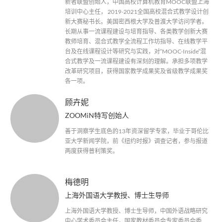
新者联盟创始人，中国高校计算机教育MOOC联盟上海
培训中心主任， 2019-2021全国高校混合式教学设计创
新大赛秘书长。美国密西根大学及普渡大学访问学者。
长期从事一流课程建设与培育指导、各类教学创新大赛
教师培育、混合式教学全流程工作坊指导、在线教学平
台及在线课程设计等研究与实践，对“MOOC-Inside”混
合式教学及一流课程建设有深刻的理解。承担多项教学
改革研究项目，获得国家教学成果奖及省级教学成果奖
各一项。
顾卉妮
ZOOMiN特写创始人
善于洞察学生底色的13年资深留学专家，毕业于哥伦比
亚大学新闻学院，前《纽约时报》调查记者，参与报道
两度获得普利策奖。
梅德明
上海外国语大学教授、博士生导师
上海外国语大学教授、博士生导师，中国外语战略研究
中心学术委员会主任，国家教材委员会专家委员会委