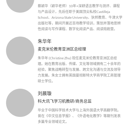
蔡颖华（颖华老师）10年+深耕语言教学与测评、课程
与产品设计，先后任职于美国顶尖私校Castilleja
School、Arizona State University、狄邦教育、牛津大学
出版社等，期间开展近百场教学培训，策划并落地思辨
性阅读与写作课程、数字化阅读产品、阅读陪跑营。
朱华年
麦克米伦教育亚洲区总经理
朱华年 (Christine Zhu) 现任麦克米伦教育亚洲区总经
理。她在教育出版、传媒、文化等领域拥有二十余年的
经验，聚焦战略转型与发展、跨文化沟通与交流及领导
力发展。朱女士拥有英国曼彻斯特大学商学院工商管理
硕士学位。
刘晨璇
科大讯飞学习机教研/商务总监
毕业于中国科学技术大学与上海外国语大学高翻学院。
曾在《中文信息学报》、《外语电化教学》等期刊发表
多篇专业领域论文。