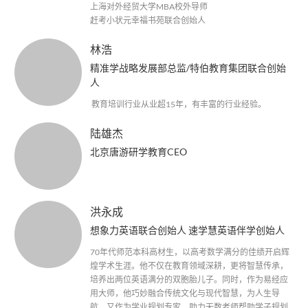
上海对外经贸大学MBA校外导师
赶考小状元幸福书苑联合创始人
林浩
精准学战略发展部总监/特伯教育集团联合创始
人
教育培训行业从业超15年，有丰富的行业经验。
陆雄杰
北京唐游研学教育CEO
洪永成
想象力英语联合创始人 速学慧英语伴学创始人
70年代师范本科高材生，以高考数学满分的佳绩开启辉
煌学术生涯。他不仅在教育领域深耕，更将智慧传承，
培养出两位英语满分的双胞胎儿子。同时，作为易经应
用大师，他巧妙融合传统文化与现代智慧，为人生导
航。又作为学业规划专家，助力无数老师帮助学子规划