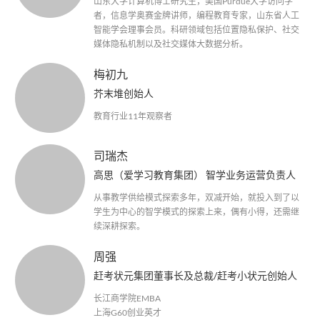
山东大学计算机博士研究生，美国Purdue大学访问学
者，信息学奥赛金牌讲师，编程教育专家，山东省人工
智能学会理事会员。科研领域包括位置隐私保护、社交
媒体隐私机制以及社交媒体大数据分析。
梅初九
芥末堆创始人
教育行业11年观察者
司瑞杰
高思（爱学习教育集团） 智学业务运营负责人
从事教学供给模式探索多年，双减开始，就投入到了以
学生为中心的智学模式的探索上来，偶有小得，还需继
续深耕探索。
周强
赶考状元集团董事长及总裁/赶考小状元创始人
长江商学院EMBA
上海G60创业英才