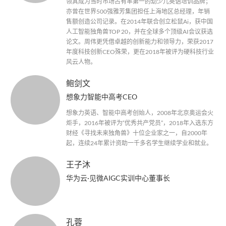
领其成为当时市场占有率第一的幼少儿英语培训品牌；
亦曾在世界500强雅芳集团担任上海地区总经理，年销
售额创造公司记录。在2014年联合创立松鼠Ai，获中国
人工智能独角兽TOP 20，并在全球多个顶级AI会议获选
论文。周伟更凭借卓越的创新能力和领导力，荣获2017
年度科技创新CEO殊荣，更在2018年被评为硬科技行业
风云人物。
鲍剑文
想象力智能中高考CEO
想象力英语、智能中高考创始人，2008年北京奥运会火
炬手，2016年被评为“优秀共产党员”，2018年入选东方
财经《寻找未来独角兽》十位企业家之一，自2000年
起，连续24年累计资助一千多名学生继续学业和就业。
王子沐
华为云·见微AIGC实训中心董事长
孔蓉