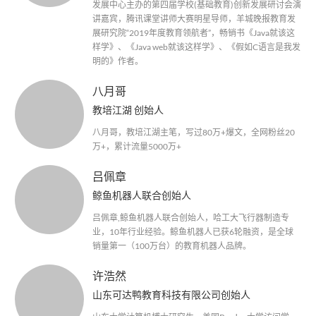
发展中心主办的第四届学校(基础教育)创新发展研讨会演
讲嘉宾，腾讯课堂讲师大赛明星导师，羊城晚报教育发
展研究院“2019年度教育领航者”，畅销书《Java就该这
样学》、《Java web就该这样学》、《假如C语言是我发
明的》作者。
八月哥
教培江湖 创始人
八月哥，教培江湖主笔，写过80万+爆文，全网粉丝20
万+，累计流量5000万+
吕佩章
鲸鱼机器人联合创始人
吕佩章,鲸鱼机器人联合创始人，哈工大飞行器制造专
业，10年行业经验。鲸鱼机器人已获6轮融资，是全球
销量第一（100万台）的教育机器人品牌。
许浩然
山东可达鸭教育科技有限公司创始人