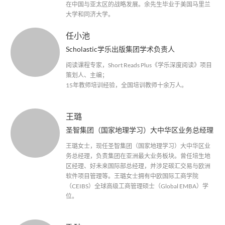
在中国与亚太区的战略发展。余先生毕业于美国马里兰
大学和同济大学。
任小池
Scholastic学乐出版集团学术负责人
阅读课程专家，Short Reads Plus《学乐深度阅读》项目
策划人、主编；
15年教师培训经验，全国培训教师十余万人。
王璐
圣智集团（国家地理学习）大中华区业务总经理
王璐女士，现任圣智集团（国家地理学习）大中华区业
务总经理，负责集团在亚洲最大业务板块。曾任培生地
区经理、好未来国际部总经理，并涉足碳汇交易与欧洲
软件项目管理等。王璐女士拥有中欧国际工商学院
（CEIBS）全球高级工商管理硕士（Global EMBA）学
位。