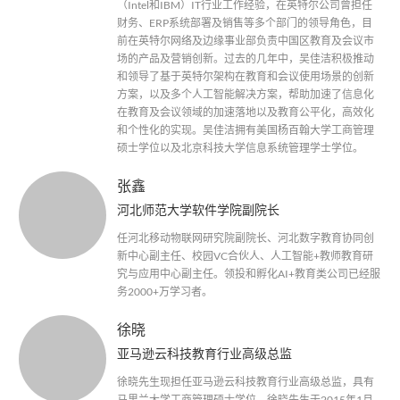
（Intel和IBM）IT行业工作经验，在英特尔公司曾担任
财务、ERP系统部署及销售等多个部门的领导角色，目
前在英特尔网络及边缘事业部负责中国区教育及会议市
场的产品及营销创新。过去的几年中，吴佳洁积极推动
和领导了基于英特尔架构在教育和会议使用场景的创新
方案，以及多个人工智能解决方案，帮助加速了信息化
在教育及会议领域的加速落地以及教育公平化，高效化
和个性化的实现。吴佳洁拥有美国杨百翰大学工商管理
硕士学位以及北京科技大学信息系统管理学士学位。
张鑫
河北师范大学软件学院副院长
任河北移动物联网研究院副院长、河北数字教育协同创
新中心副主任、校园VC合伙人、人工智能+教师教育研
究与应用中心副主任。领投和孵化AI+教育类公司已经服
务2000+万学习者。
徐晓
亚马逊云科技教育行业高级总监
徐晓先生现担任亚马逊云科技教育行业高级总监，具有
马里兰大学工商管理硕士学位。徐晓先生于2015年1月