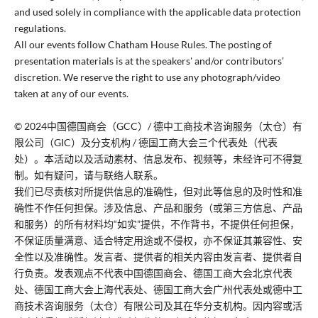
and used solely in compliance with the applicable data protection
regulations.
All our events follow Chatham House Rules. The posting of
presentation materials is at the speakers' and/or contributors’
discretion. We reserve the right to use any photograph/video
taken at any of our events.
© 2024中国德国商会（GCC）/ 德中工商技术咨询服务（太仓）有
限公司（GIC）及分支机构 / 德国工商大会三个代表处（代表
处）。本活动以及活动素材、信息发布、视频等，未经许可不得复
制。如有疑问，请与联络人联系。
我们已尽责核对所提供信息的准确性，但对此等信息的及时性和准
确性不作任何担保。涉及信息、产品和服务（或第三方信息、产品
和服务）的所有材料均“如实”提供，不作背书，不提供任何担保，
不保证质量满意、适合特定用途或不侵权，亦不保证其兼容性、安
全性以及准确性。发言者、提供者的相关内容由发言者、提供者自
行负责。发表观点不代表中国德国商会、德国工商大会北京代表
处、德国工商大会上海代表处、德国工商大会广州代表处或德中工
商技术咨询服务（太仓）有限公司及其在华分支机构。因内容或活