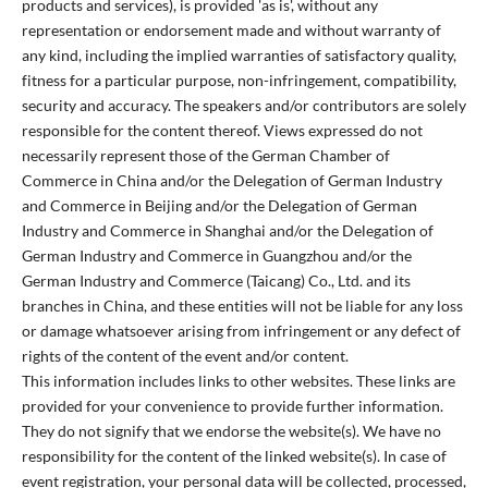
products and services), is provided 'as is', without any
representation or endorsement made and without warranty of
any kind, including the implied warranties of satisfactory quality,
fitness for a particular purpose, non-infringement, compatibility,
security and accuracy. The speakers and/or contributors are solely
responsible for the content thereof. Views expressed do not
necessarily represent those of the German Chamber of
Commerce in China and/or the Delegation of German Industry
and Commerce in Beijing and/or the Delegation of German
Industry and Commerce in Shanghai and/or the Delegation of
German Industry and Commerce in Guangzhou and/or the
German Industry and Commerce (Taicang) Co., Ltd. and its
branches in China, and these entities will not be liable for any loss
or damage whatsoever arising from infringement or any defect of
rights of the content of the event and/or content.
This information includes links to other websites. These links are
provided for your convenience to provide further information.
They do not signify that we endorse the website(s). We have no
responsibility for the content of the linked website(s). In case of
event registration, your personal data will be collected, processed,