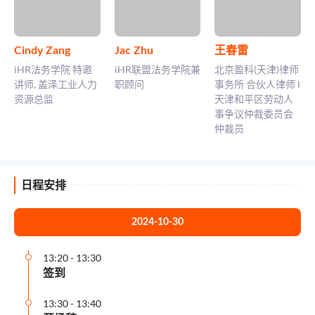
Cindy Zang
Jac Zhu
王春雷
iHR法务学院 特邀
iHR联盟法务学院兼
北京盈科(天津)律师
讲师, 盖泽工业人力
职顾问
事务所 合伙人律师 l
资源总监
天津和平区劳动人
事争议仲裁委员会
仲裁员
日程安排
2024-10-30
13:20
-
13:30
签到
13:30
-
13:40