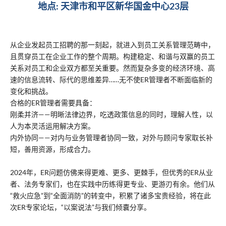
地点: 天津市和平区新华国金中心23层
从企业发起员工招聘的那一刻起，就进入到员工关系管理范畴中，
且贯穿员工在企业工作的整个周期。构建稳定、和谐与双赢的员工
关系对员工和企业双方都至关重要。然而复杂多变的经济环境、高
速的信息流转、际代的思维差异……无不使ER管理者不断面临新的
变化和挑战。
合格的ER管理者需要具备：
刚柔并济——明晰法律边界，吃透政策信息的同时，理解人性，以
人为本灵活运用解决方案。
内外协同——对内与业务管理者协同一致，对外与顾问专家取长补
短，善用资源，形成合力。
2024年，ER问题仿佛来得更难、更多、更棘手，但优秀的ER从业
者、法务专家们，也在实践中历练得更专业、更游刃有余。他们从
“救火应急”到“全面消防”的转变中，积累了诸多宝贵经验，将在此
次ER专家论坛，“以案说法”与我们倾嚢分享。