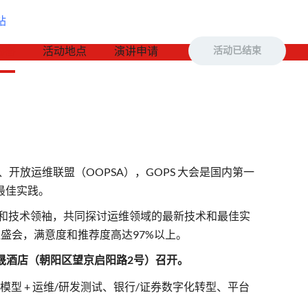
活动地点
演讲申请
内容
活动已结束
金会、开放运维联盟（OOPSA），GOPS 大会是国内第一
最佳实践。
维精英和技术领袖，共同探讨运维领域的最新技术和最佳实
维盛会，满意度和推荐度高达97%以上。
泰嘉晟酒店（朝阳区望京启阳路2号）召开。
如大模型 + 运维/研发测试、银行/证券数字化转型、平台