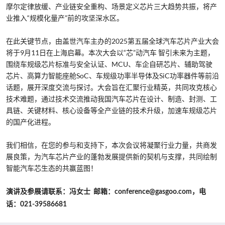
摩尔定律放缓、产业链安全重构、场景定义芯片三大趋势共振，将产
业推入“规模化量产”前的攻坚深水区。
在此关键节点，由盖世汽车主办的2025第五届全球汽车芯片产业大会
将于9月11日在上海启幕。本次大会以“芯”动汽车 智引未来为主题，
围绕车规级芯片标准与安全认证、MCU、车企自研芯片、辅助驾驶
芯片、高算力智能座舱SoC、车规级功率半导体及SiC功率器件等前沿
话题，展开深度交流与探讨。大会旨在汇聚行业精英，共同攻克核心
技术难题，通过技术交流推动我国汽车芯片在设计、制造、封测、工
具链、关键材料、核心设备等全产业链的技术升级，加速车规级芯片
的国产化进程。
我们相信，在您的参与和支持下，本次会议将凝聚行业力量，共商发
展良策，为汽车芯片产业的蓬勃发展提供新的契机与支撑，共同绘制
智能汽车芯生态的共赢蓝图！
演讲及参展请联系：冯女士 邮箱：conference@gasgoo.com，电
话：021-39586681