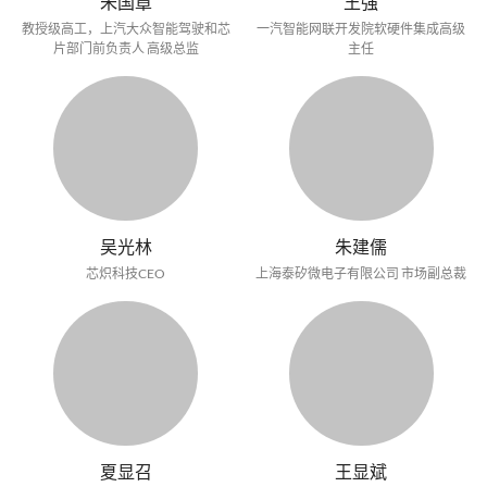
朱国章
王强
教授级高工，上汽大众智能驾驶和芯
一汽智能网联开发院软硬件集成高级
片部门前负责人 高级总监
主任
吴光林
朱建儒
芯炽科技CEO
上海泰矽微电子有限公司 市场副总裁
夏显召
王显斌