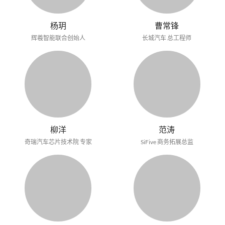
杨玥
曹常锋
辉羲智能联合创始人
长城汽车 总工程师
柳洋
范涛
奇瑞汽车芯片技术院 专家
SiFive 商务拓展总监