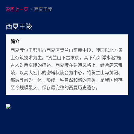
返回上一页
>
西夏王陵
西夏王陵
简介
西夏陵位于银川市西夏区贺兰山东麓中段，陵园以北方黄
土夯筑技术为主。“贺兰山下古冢稠，高下有如浮水沤”是
古人对西夏陵的描述。西夏陵在建造风格上，继承唐宋帝
陵，以高大宏伟的密塔状陵台为中心，将贺兰山与黄河、
都城等融为一体，形成一种自然和谐的景象。是我国留存
至今规模最大、保存最完整的西夏历史遗存。