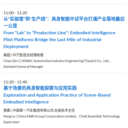
11:00
-
11:20
从“实验室”到“生产线”：具身智能中试平台打通产业落地最后
一公里
From "Lab" to "Production Line": Embodied Intelligence
Pilot Platforms Bridge the Last Mile of Industrial
Deployment
秦超 | 中汽智造总经理助理
Chao Qin | CATARC Automotive Industry Engineering (Tianjin) Co., Ltd.，
Assistant General Manager
11:20
-
11:40
基于场景的具身智能探索与应用实践
Exploration and Application Practice of Scene-Based
Embodied Intelligence
鲁鹏 | 中国第一汽车集团有限公司 总装技术主任
Peng Lu | China FAW Group Corporation Limited，Chief Assembly Technology
Supervisor