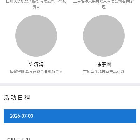
四川天链机器人股份有限公司 市场负
上海触碰未来机器人有限公司/副总经
责人
理
许济海
徐宇涵
博登智能 具身智能事业部负责人
东风奕派科技AI产品总监
活动日程
2026-07-03
09:10
-
12:30