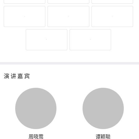
演讲嘉宾
周晓莺
谭颖聪