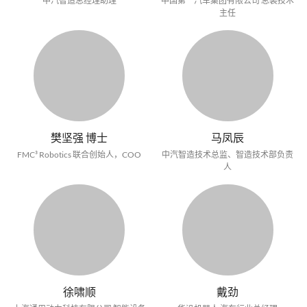
中汽智造总经理助理
中国第一汽车集团有限公司 总装技术
主任
樊坚强 博士
马凤辰
FMC³ Robotics 联合创始人，COO
中汽智造技术总监、智造技术部负责
人
徐啸顺
戴劲