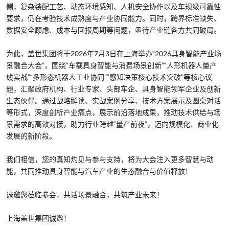
侧，复杂装配工艺、动态环境感知、人机安全协作以及车规级可靠性
要求，仍在考验技术成熟度与产业协同能力。同时，跨界标准缺失、
数据安全顾虑、成本与回报周期等问题，亟待产业链各方共同破局。
为此，盖世集团将于2026年7月3日在上海举办“2026具身智能产业场
景融合大会”，围绕“车载具身智能与消费场景创新”“人形机器人量产
线实战”“多形态机器人工业协同”“感知决策核心技术突破”等核心议
题，汇聚政府机构、行业专家、头部车企、具身智能领军企业及创新
生态伙伴。通过战略解读、实战案例分享、技术方案展示及圆桌对话
等形式，深度剖析产业痛点，展示前沿落地成果，推动技术供给与场
景需求的高效对接，助力行业跨越“量产前夜”，迈向规模化、商业化
发展的新阶段。
我们相信，您的真知灼见与参与支持，将为大会注入更多智慧与动
能，共同推动具身智能与汽车产业的生态融合与价值释放！
诚邀您莅临参会，共话场景融合，共筑产业未来！
上海盖世集团诚邀！