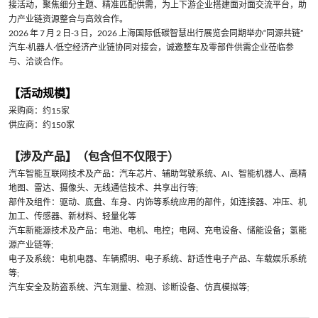
接活动，聚焦细分主题、精准匹配供需，为上下游企业搭建面对面交流平台，助
力产业链资源整合与高效合作。
2026 年 7 月 2 日-3 日，2026 上海国际低碳智慧出行展览会同期举办“同源共链”
汽车·机器人·低空经济产业链协同对接会，诚邀整车及零部件供需企业莅临参
与、洽谈合作。
【活动规模】
采购商：约15家
供应商：约150家
【涉及产品】（包含但不仅限于）
汽车智能互联网技术及产品：汽车芯片、辅助驾驶系统、AI、智能机器人、高精
地图、雷达、摄像头、无线通信技术、共享出行等;
部件及组件：驱动、底盘、车身、内饰等系统应用的部件，如连接器、冲压、机
加工、传感器、新材料、轻量化等
汽车新能源技术及产品：电池、电机、电控；电网、充电设备、储能设备；氢能
源产业链等;
电子及系统：电机电器、车辆照明、电子系统、舒适性电子产品、车载娱乐系统
等;
汽车安全及防盗系统、汽车测量、检测、诊断设备、仿真模拟等;