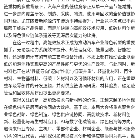
链重构的多重背景下，汽车产业的低碳竞争正从单一产品节能减排，
进一步走向覆盖研发、制造、采购、物流、使用与回收的全价值链协
同升级。尤其随着新能源汽车渗透率持续提升，行业竞争焦点已不再
局限于终端产品性能，而是加快转向高能效技术应用、低碳材料创新
以及绿色供应链体系建设等更深层次能力的比拼。
在这一过程中，高能效技术正成为推动汽车产业绿色转型的重要
抓手。无论是动力系统效率提升、热管理优化、能量回收、智能控
制，还是制造环节的节能工艺与设备升级，本质上都在推动企业以更
低的能源消耗实现更高的产品性能与更优的生产效率。与此同时，新
材料也正在从“性能导向”迈向“性能与低碳并重”，轻量化材料、再生
材料、生物基材料、低碳工艺材料以及可循环材料的应用，正在重塑
整车及零部件的开发逻辑，并对供应链协同研发、材料追溯、碳足迹
管理和回收体系建设提出更高要求。
值得关注的是，高能效技术与新材料的价值，正越来越多地体现
在绿色供应链层面的协同放大效应。基于此，本届大会将重点聚焦企
业绿色战略、绿色制造、绿色供应链协同、高能效技术、新材料创
新、轻量化与再生材料应用、AI与数字化碳管理、绿色出海等方向，
邀请来行业专家、主机厂、零部件企业、材料企业、能源与技术服务
机构的行业代表，共同探讨如何以技术创新和供应链协同为抓手，推