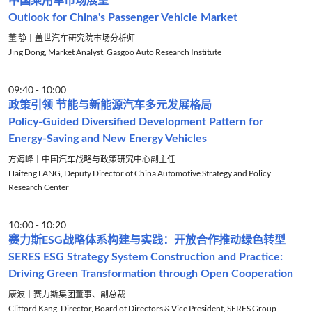
中国乘用车市场展望
Outlook for China's Passenger Vehicle Market
董 静丨盖世汽车研究院市场分析师
Jing Dong, Market Analyst, Gasgoo Auto Research Institute
09:40
-
10:00
政策引领 节能与新能源汽车多元发展格局
Policy-Guided Diversified Development Pattern for
Energy-Saving and New Energy Vehicles
方海峰丨中国汽车战略与政策研究中心副主任
Haifeng FANG, Deputy Director of China Automotive Strategy and Policy
Research Center
10:00
-
10:20
赛力斯ESG战略体系构建与实践：开放合作推动绿色转型
SERES ESG Strategy System Construction and Practice:
Driving Green Transformation through Open Cooperation
康波丨赛力斯集团董事、副总裁
Clifford Kang, Director, Board of Directors & Vice President, SERES Group