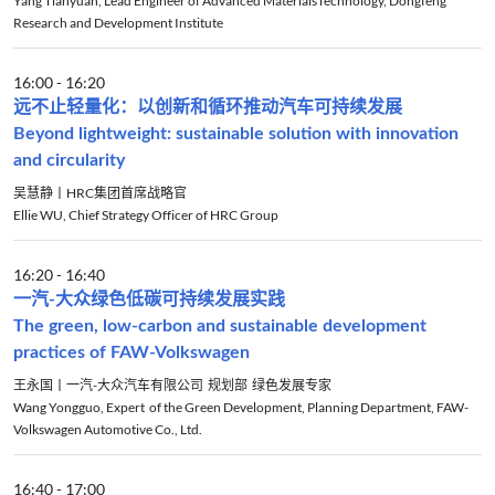
Yang Tianyuan, Lead Engineer of Advanced MaterialsTechnology, Dongfeng
Research and Development Institute
16:00
-
16:20
远不止轻量化：以创新和循环推动汽车可持续发展
Beyond lightweight: sustainable solution with innovation
and circularity
吴慧静丨HRC集团首席战略官
Ellie WU, Chief Strategy Officer of HRC Group
16:20
-
16:40
一汽-大众绿色低碳可持续发展实践
The green, low-carbon and sustainable development
practices of FAW-Volkswagen
王永国丨一汽-大众汽车有限公司 规划部 绿色发展专家
Wang Yongguo, Expert of the Green Development, Planning Department, FAW-
Volkswagen Automotive Co., Ltd.
16:40
-
17:00