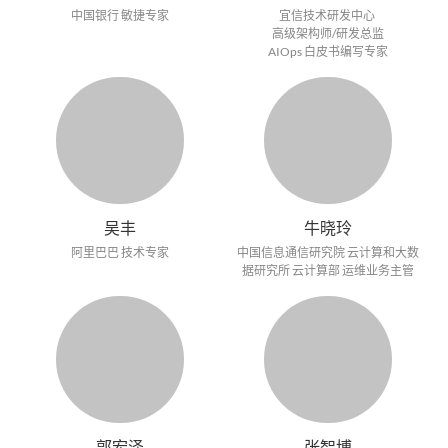
中国银行 敏捷专家
宜信技术研发中心
高级架构师/研发总监
AIOps 白皮书编写专家
吴丰
牛晓玲
阿里巴巴 技术专家
中国信息通信研究院 云计算和大数
据研究所 云计算部 运维业务主管
郭宏泽
张智博