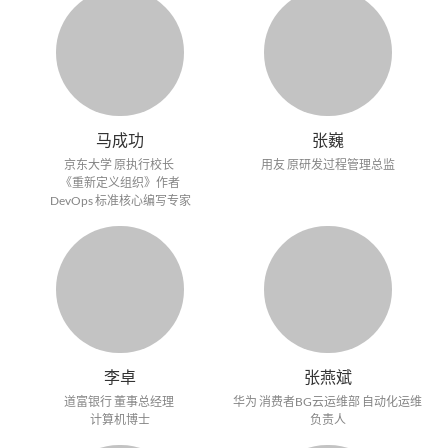
马成功
张巍
京东大学 原执行校长
用友 原研发过程管理总监
《重新定义组织》作者
DevOps 标准核心编写专家
李卓
张燕斌
道富银行 董事总经理
华为 消费者BG云运维部 自动化运维
计算机博士
负责人