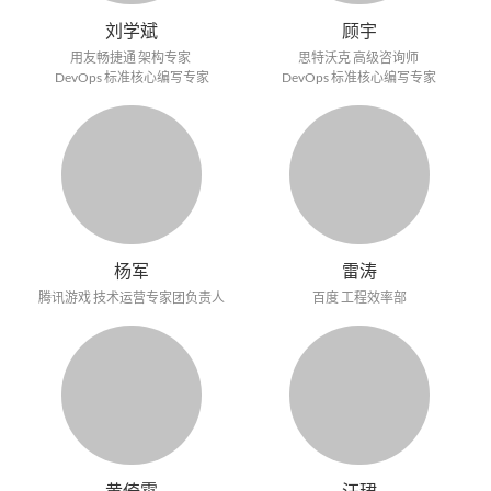
刘学斌
顾宇
用友畅捷通 架构专家
思特沃克 高级咨询师
DevOps 标准核心编写专家
DevOps 标准核心编写专家
杨军
雷涛
腾讯游戏 技术运营专家团负责人
百度 工程效率部
黄倚霄
汪珺