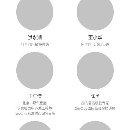
洪永潮
董小华
阿里巴巴 敏捷教练
阿里巴巴 项目经理
王广清
陈勇
北京市燃气集团
国内著名敏捷专家
信息档案中心总工程师
DevOps 国际峰会金牌讲师
DevOps 标准核心编写专家