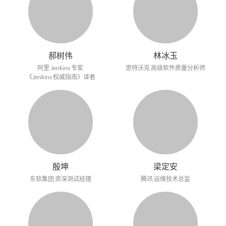
郝树伟
林冰玉
阿里 Jenkins 专家
思特沃克 高级软件质量分析师
《Jenkins 权威指南》译者
殷坤
梁定安
东软集团 资深测试经理
腾讯 运维技术总监