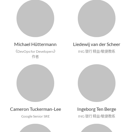
Michael Hüttermann
Liedewij van der Scheer
《DevOps for Developers》
ING 银行 精益/敏捷教练
作者
Cameron Tuckerman-Lee
Ingeborg Ten Berge
Google Senior SRE
ING 银行 精益/敏捷教练