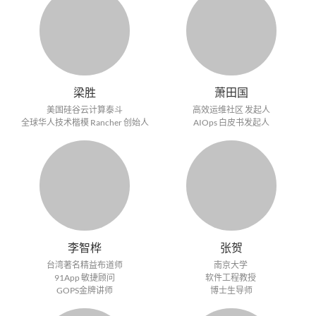
梁胜
萧田国
美国硅谷云计算泰斗
高效运维社区 发起人
全球华人技术楷模 Rancher 创始人
AIOps 白皮书发起人
李智桦
张贺
台湾著名精益布道师
南京大学
91App 敏捷顾问
软件工程教授
GOPS金牌讲师
博士生导师