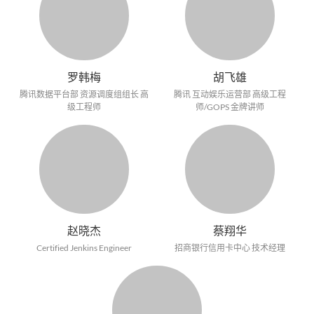
罗韩梅
胡飞雄
腾讯数据平台部 资源调度组组长 高
腾讯 互动娱乐运营部 高级工程
级工程师
师/GOPS 金牌讲师
赵晓杰
蔡翔华
Certified Jenkins Engineer
招商银行信用卡中心 技术经理