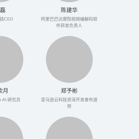
磊
陈建华
技CEO
阿里巴巴达摩院视频编解码软
件研发负责人
钦月
郑予彬
ex AI 研究员
亚马逊云科技资深开发者布道
师