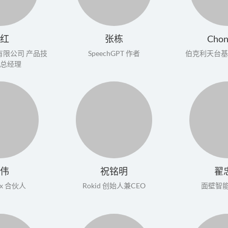
吴红
张栋
Chon
司 产品技
SpeechGPT 作者
伯克利天台基
心总经理
魏伟
祝铭明
翟
ax 合伙人
​Rokid 创始人兼CEO
面壁智能