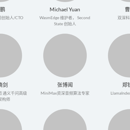
邵鹏
Michael Yuan
曹
创始人/CTO
WasmEdge 维护者， Second
双深科
State 创始人
晓剑
张博闻
郑
团 通义千问高级
MiniMax资深音频算法专家
LlamaInd
架构师