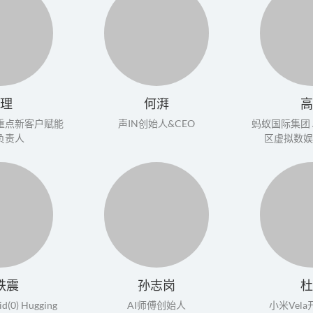
曾理
何湃
高
重点新客户赋能
声IN创始人&CEO
蚂蚁国际集团 A
负责人
区虚拟数娱
铁震
孙志岗
杜
id(0)
Hugging
AI师傅创始人
小米Vel