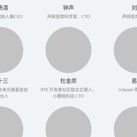
扬清
钟声
刘
I 创始人兼CEO
声网首席科学家、CTO
声网首
十三
杜金房
易
未来光锥基金创
RTE 开发者社区联合主理人，
inSpaz
合伙人
小樱桃科技 CTO