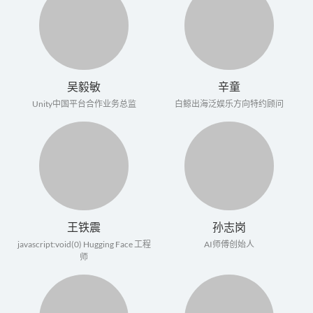
吴毅敏
辛童
Unity中国平台合作业务总监
白鲸出海泛娱乐方向特约顾问
王铁震
孙志岗
javascript:void(0)
Hugging Face 工程
AI师傅创始人
师