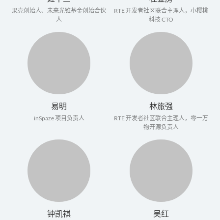
果壳创始人、未来光锥基金创始合伙
RTE 开发者社区联合主理人，小樱桃
人
科技 CTO
易明
林旅强
inSpaze 项目负责人
RTE 开发者社区联合主理人，零一万
物开源负责人
钟凯祺
吴红