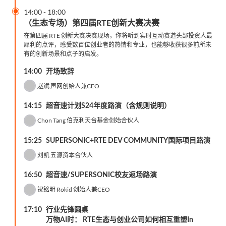

14:00
-
18:00
（生态专场）第四届RTE创新大赛决赛
在第四届 RTE 创新大赛决赛现场，你将听到实时互动赛道头部投资人最
犀利的点评，感受数百位创业者的热情和专业，也能够收获很多前所未
有的创新场景和点子的启发。
14:00
开场致辞
赵斌
声网创始人兼CEO
14:15
超音速计划S24年度路演（含规则说明）
Chon Tang
伯克利天台基金创始合伙人
15:25
SUPERSONIC+RTE DEV COMMUNITY国际项目路演
刘凯
五源资本合伙人
16:50
超音速/SUPERSONIC校友返场路演
祝铭明
​Rokid 创始人兼CEO
17:10
行业先锋圆桌
万物AI时： RTE生态与创业公司如何相互重塑
In