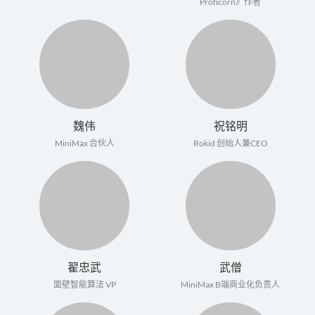
Proficorn》作者
魏伟
祝铭明
MiniMax 合伙人
​Rokid 创始人兼CEO
翟忠武
武僧
面壁智能算法 VP
MiniMax B端商业化负责人