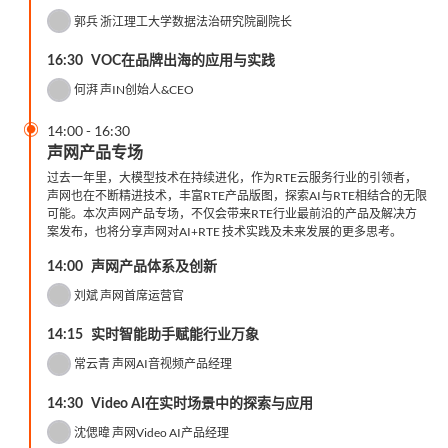
郭兵
浙江理工大学数据法治研究院副院长
16:30
VOC在品牌出海的应用与实践
何湃
声IN创始人&CEO

14:00
-
16:30
声网产品专场
过去一年里，大模型技术在持续进化，作为RTE云服务行业的引领者，
声网也在不断精进技术，丰富RTE产品版图，探索AI与RTE相结合的无限
可能。本次声网产品专场，不仅会带来RTE行业最前沿的产品及解决方
案发布，也将分享声网对AI+RTE 技术实践及未来发展的更多思考。
14:00
声网产品体系及创新
刘斌
声网首席运营官
14:15
实时智能助手赋能行业万象
常云青
声网AI音视频产品经理
14:30
Video AI在实时场景中的探索与应用
沈偲暐
声网Video AI产品经理