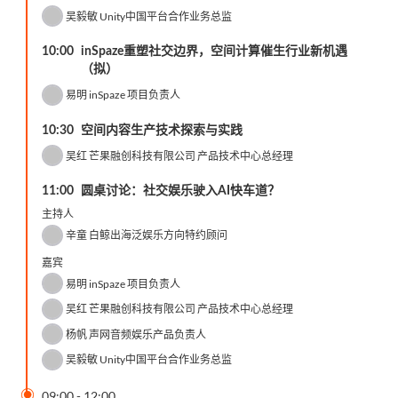
吴毅敏
Unity中国平台合作业务总监
10:00
inSpaze重塑社交边界，空间计算催生行业新机遇
（拟）
易明
inSpaze 项目负责人
10:30
空间内容生产技术探索与实践
吴红
芒果融创科技有限公司 产品技术中心总经理
11:00
圆桌讨论：社交娱乐驶入AI快车道？
主持人
辛童
白鲸出海泛娱乐方向特约顾问
嘉宾
易明
inSpaze 项目负责人
吴红
芒果融创科技有限公司 产品技术中心总经理
杨帆
声网音频娱乐产品负责人
吴毅敏
Unity中国平台合作业务总监

09:00
-
12:00