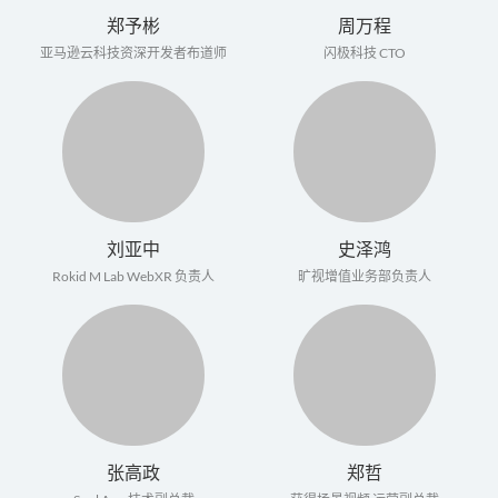
郑予彬
周万程
亚马逊云科技资深开发者布道师
闪极科技 CTO
刘亚中
史泽鸿
Rokid M Lab WebXR 负责人
旷视增值业务部负责人
张高政
郑哲