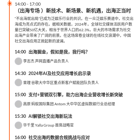

14:00
-
17:00
（出海专场 ）新技术、新场景、新机遇，出海正当时
“不出海就出局”已成为泛娱乐行业的共识。在一众泛娱乐赛道中，社交出
海成为亮点式的存在。据相关数据，2024年，全球社交媒体活跃用户数
量已突破50亿大关，相当于世界人口的62.3%，巨大的市场需求为社交
出海产业带来了广阔的前景。在这场席卷全球的在线社交浪潮中，中国
社交出海应用正掀起新的波澜。
14:00
出海掘金，假如是我，我行吗？
李志杰
声网直播产品负责人
14:30
2024年AI及社交应用增长启示录
曾理
谷歌大中华区重点新客户赋能团队负责人
15:00
支付+营销双引擎，助力出海企业营收增长新突破
高原
蚂蚁国际集团 Antom 大中华区虚拟数娱行业总经理
15:30
AI解锁社交出海新玩法
华千里
Yalla Group 首席战略官
16:00
社交出海的数据合规挑战与应对