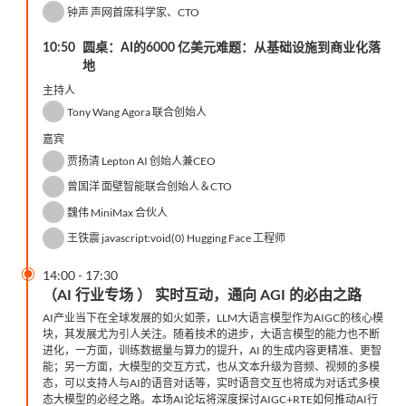
钟声
声网首席科学家、CTO
10:50
圆桌：AI的6000 亿美元难题：从基础设施到商业化落
地
主持人
Tony Wang
Agora 联合创始人
嘉宾
贾扬清
Lepton AI 创始人兼CEO
曾国洋
面壁智能联合创始人＆CTO
魏伟
MiniMax 合伙人
王铁震
javascript:void(0) Hugging Face 工程师

14:00
-
17:30
（AI 行业专场 ） 实时互动，通向 AGI 的必由之路
AI产业当下在全球发展的如火如荼，LLM大语言模型作为AIGC的核心模
块，其发展尤为引人关注。随着技术的进步，大语言模型的能力也不断
进化，一方面，训练数据量与算力的提升，AI 的生成内容更精准、更智
能；另一方面，大模型的交互方式，也从文本升级为音频、视频的多模
态，可以支持人与AI的语音对话等，实时语音交互也将成为对话式多模
态大模型的必经之路。本场AI论坛将深度探讨AIGC+RTE如何推动AI行