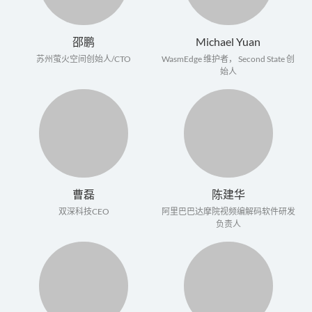
邵鹏
Michael Yuan
苏州萤火空间创始人/CTO
WasmEdge 维护者， Second State 创
始人
曹磊
陈建华
双深科技CEO
阿里巴巴达摩院视频编解码软件研发
负责人