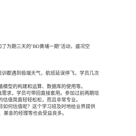
“BD
”
加了为期三天的
黄埔一期
活动，盛况空
培训都遇到极端天气，航班延误停飞，学员几次
值模型的构建和运算、数据库的使用等。
值需求，学员可带回直接套用。参加过前两期培
的估值简直轻轻松松，而且非常专业。
目如何估值呢？这个学习班及时地给业界提供
、基金的经理等也会受益良多。