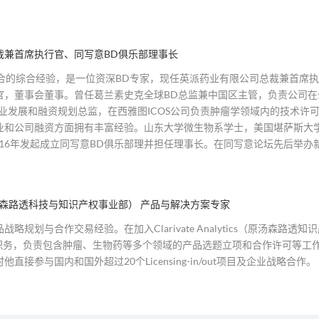
裁兼首席执行官、同写意BD俱乐部理事长
结合的综合经验，是一位资深BD专家，现任英派药业有限公司总裁兼首席
官，董事会董事。曾任葛兰素史克全球BD总监兼中国区主管，负责公司
企业发展和融资规划总监，在西雅图ICOS公司负责肿瘤学领域内的技术
业和公司融资方面拥有丰富经验。山东大学微生物系学士，美国堪萨斯大
016年发起成立同写意BD俱乐部理并担任理事长。在同写意论坛先后举办
tics（原汤森路透科技与知识产权事业部） 产品与解决方案专家
略规划与合作交易经验。在加入Clarivate Analytics（原汤森
等职务，负责包含肿瘤、生物药等多个领域的产品选题立项和合作许可等工
接参与国内和国外超过20个Licensing-in/out项目及企业战略合作。