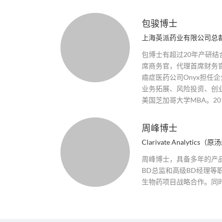
包骏博士
上海英派药业有限公司总
包博士有超过20年产研
席商务官，代理首席财务
癌症医药公司Onyx担任
业务拓展、风险投资、创
美国芝加哥大学MBA。2
周峰博士
Clarivate Analy
周峰博士，具备多年的产品战
BD总监和高级BD经理
生物药项目战略合作。同时他直