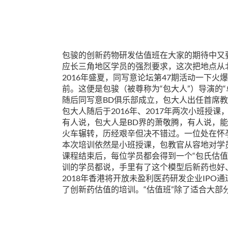
包骏的创新药物研发估值班在大家的期待中又
应长三角地区学员的强烈要求，这次把地点从
2016
47
年盛夏，同写意论坛第
期活动一下火爆
“
”
“
前。这便是包骏（被尊称为
包大人
）导演的
BD
随后同写意
俱乐部成立，包大人出任首席教
2016
2017
包大人随后于
年、
年两次小班授课
BD
有人说，包大人是
界的萧敬腾，有人说，能
火车辗转，历经艰辛但决不错过。一位处在怀
本次培训依然是小班授课，包教官从容地对学
“
课程结束后，每位学员都会得到一个
包氏估值
训的学员都说，手里有了这个模型后新药也好
2018
IPO
年香港将开放未盈利医药研发企业
通
“
”
了创新药估值的培训。
估值班
除了适合大部