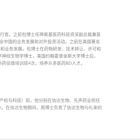
执行官。之前包博士任珅奥基医药科技资深副总裁兼首
在全中国的业务发展和对外投资活动。之前在美国著名
许可和业务发展。包博士在药物研发、技术转让、许可和
学神经生物学博士，美国约翰霍普金斯大学博士后，
新药估值培训班4次，培养众多医药BD人才。
路透知识产权与科技）前，他分别在信达生物、先声药业担任
作。在信达生物期间，周博士负责了信达生物与礼来的