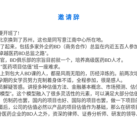
邀 请 辞
!
要开班了
北京换到了苏州，这也是同写意江南中心所在地。
BD
了起来，包括多家外企的
（商务合作）总监在内近五百人参
BD
”
卓越医药
总监之路
。
BD
BD
官，
俱乐部的宗旨目前就一个，培养高级医药
人才。
“
”
，
医药项目估值
班一座难求。
BD
上到包大人
课的人，都是风雨无阻的，历经淬炼的。前两次
孕期的女学员努力克制着身体不适，全程参加，很是感人。
员解疑答惑。讲授多种估值方法、金融基本概念、市场预测、估
”
模型
。这个模型融入了很多灵活性的元素，可以满足大部分估
、仿制药也罢，国内的项目也好、国际的项目也罢，做一下项目
道后，公司的估值必然以产品的项目估值作为基础，那么在研项
BD
分医药企业的
人之外，资深的律师、证券分析师、研发的领导