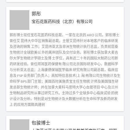
郭彤
宝石花医药科技（北京）有限公司
郭彤博士现任宝石花医药科技总裁，一家在北京的 ARO 公司。郭彤博士
曾任艾 昆纬大中华区销售副总裁，主管艾昆纬针对本地客户的临床研发
及咨询的销售 工作；艾昆纬亚太及非洲生物统计执行总监，负责前昆泰
生物统计全球欧美以 外的离岸团队及交付业务。郭彤博士获加拿大麦吉
尔大学生物统计学硕士及博 士学位，具有近二十年的国际大制药公司新
药研发经验。曾任拜耳医药保健有 限公司北京国际研发中心，数据科学
与分析亚太总监；上海康德保瑞医学临床 研究有限公司副总裁，临床信
息及 FSP 业务部门负责人；高知特信息技术(上 海)有限公司生物统计及生
命科学 BPS 部门主管；美国百时美施贵宝主任生物统 计师及美国强生研
发总部生物统计师；并在加拿大麦科马思特大学心血管项目 中心及兰州
生物制品研究所从事过研究工作。主持过多个全球多中心临床试验 的统
计设计及分析。特别是对生物统计及大数据分析在生命科学及新药研发
上 的应用方面颇具建树
包骏博士