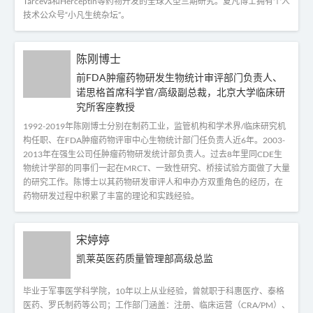
Tarceva和Herceptin等药物开发的全球大型三期研究。夏凡博士拥有个人
技术公众号“小凡生统杂坛”。
陈刚博士
前FDA肿瘤药物研发生物统计审评部门负责人、
诺思格首席科学官/高级副总裁，北京大学临床研
究所客座教授
1992-2019年陈刚博士分别在制药工业，监管机构和学术界/临床研究机
构任职、在FDA肿瘤药物评审中心生物统计部门任负责人近6年。2003-
2013年在强生公司任肿瘤药物研发统计部负责人。过去8年里同CDE生
物统计学部的同事们一起在MRCT、一致性研究、桥接试验方面做了大量
的研究工作。陈博士以其药物研发审评人和申办方双重角色的经历，在
药物研发过程中积累了丰富的理论和实践经验。
宋婷婷
凯莱英医药质量管理部高级总监
毕业于军事医学科学院，10年以上从业经验，曾就职于科惠医疗、泰格
医药、罗氏制药等公司；工作部门涵盖：注册、临床运营（CRA/PM）、