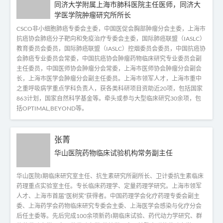
同济大学附属上海市肺科医院主任医师，同济大
学医学院肿瘤研究所所长
CSCO非小细胞肺癌专委会主委，中国医促会胸部肿瘤分会主委，上海市
抗癌协会肺癌分子靶向和免疫治疗专委会主委，国际肺癌联盟（IASLC）
教育委员会委员，国际肺癌联盟（IASLC）控烟委员会委员，中国抗癌协
会肺癌专业委员会常委，中国抗癌协会肿瘤药物临床研究专业委员会副
主任委员，中国医师协会肿瘤分会常委，上海市医师协会肿瘤分会副会
长，上海市医学会肿瘤分会副主任委员。上海市领军人才，上海市重中
之重呼吸病学重点学科负责人，获各类科研项目资助近20项，包括国家
863计划，国家自然科学基金等。牵头或参与大型临床研究30余项，包
括OPTIMAL,BEYOND等。
张菁
华山医院药物临床试验机构常务副主任
华山医院I期临床研究室主任、抗生素研究所副所长、卫计委抗生素临床
药理重点实验室主任。专长临床药理学、定量药理学研究。上海市领军
人才、上海市首届“医树奖”获得者。中国药理学会化疗药理专委会副主
委、上海药学会药物临床研究专委会主委、上海医学会感染与化疗分会
后任主委等。先后完成100余项新药I期临床试验、药代动力学研究、群