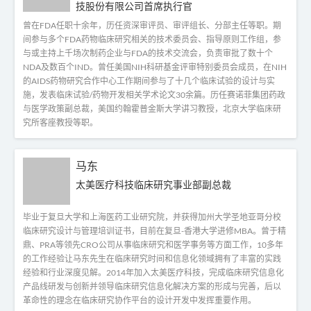
技股份有限公司首席执行官
曾在FDA任职十余年，历任资深审评员、审评组长、分部主任等职。期
间参与多个FDA药物临床研究相关的技术委员会、指导原则工作组，参
与或主持上千场次制药企业与FDA的技术交流会，负责审批了数十个
NDA及数百个IND。曾任美国NIH科研基金评审特别委员会成员，在NIH
的AIDS药物研究合作中心工作期间参与了十几个临床试验的设计与实
施，发表临床试验/药物开发相关学术论文30余篇。历任赛诺菲集团药政
与医学政策副总裁，美国约翰霍普金斯大学讲习教授，北京大学临床研
究所客座教授等职。
马东
太美医疗科技临床研究事业部副总裁
毕业于复旦大学和上海医药工业研究院，并获得加州大学圣地亚哥分校
临床研究设计与管理培训证书，目前在复旦-香港大学进修MBA。曾于精
鼎、PRA等领先CRO公司从事临床研究和医学事务等方面工作，10多年
的工作经验让马东先生在临床研究时间和信息化领域拥有了丰富的实践
经验和行业深度见解。2014年加入太美医疗科技，完成临床研究信息化
产品线研发与创新并领导临床研究信息化解决方案的形成与完善，后以
革命性的理念在临床研究协作平台的设计开发中发挥重要作用。