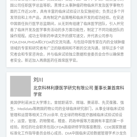
国公司任职医学总监等职。黑博士从事肿瘤药物临床开发及医学事物方
面的工作近20年，具有丰富的临床试验设计及实施经验；负责过多个开
发项目和上市产品，具有制定产品策略和临床开发的成功经验。在安进
中国首任执行医学总监期间，从无到有组建了临床医学团队，引入并完
善了临床开发及医学事务活动的多方面功能性，制定了不同功能团队的
操作规程。成功主导新药申请文件的撰写递交，并代表公司参与
FDA,EMA,PMDA和CFDA的交流沟通。与包括中国专家在内的全球肿瘤
领域的专家和研究者有广泛的联络网和不断的交流沟通，领导过多个研
究者会和专家咨询会，并与临床试验独立数据检查委员会合作以确保患
者安全。新近加入再鼎医药任首席医学官。
刘川
北京科林利康医学研究有限公司 董事长兼首席科
学官
美国伊利诺洲立大学博士。曾就职诺华、辉瑞、赛诺菲、先灵葆雅、强
生、Medidata等跨国药物公司的全球临床研究部门，从事全球临床试验
管理和运营等相关工作20余年, 在全球药物和医疗器械临床试验试验设
计，运营，管理，药物警戒，稽查、药政申报等方面拥有丰富的第一手
经验。担任的社会职务包括CFDA高级研修学院客座教授、CDE国家数据
标准化工作指导委员会核心成员、DIA中国临床试验数据管理学术沙龙负