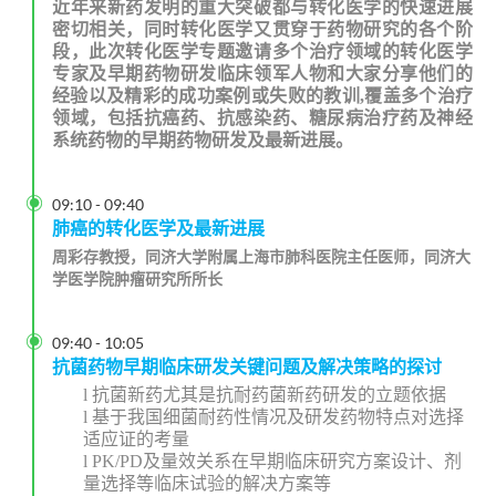
近年来新药发明的重大突破都与转化医学的快速进展
密切相关，同时转化医学又贯穿于药物研究的各个阶
段，此次转化医学专题邀请多个治疗领域的转化医学
专家及早期药物研发临床领军人物和大家分享他们的
经验以及精彩的成功案例或失败的教训,覆盖多个治疗
领域，包括抗癌药、抗感染药、糖尿病治疗药及神经
系统药物的早期药物研发及最新进展。

09:10
-
09:40
肺癌的转化医学及最新进展
周彩存教授，同济大学附属上海市肺科医院主任医师，同济大
学医学院肿瘤研究所所长

09:40
-
10:05
抗菌药物早期临床研发关键问题及解决策略的探讨
l
抗菌新药尤其是抗耐药菌新药研发的立题依据
l
基于我国细菌耐药性情况及研发药物特点对选择
适应证的考量
l
PK/PD
及量效关系在早期临床研究方案设计、剂
量选择等临床试验的解决方案等