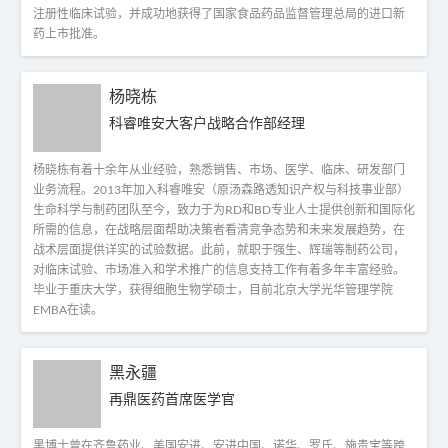
注册性临床试验，并成功地获得了国家食品药品监督管理总局的进口新
药上市批准。
杨晓栋
科睿唯安大客户战略合作部经理
杨晓栋有着十余年从业经验，熟悉销售、市场、医学、临床、研发部门
业务流程。2013年加入科睿唯安（原汤森路透知识产权与科技事业部）
生命科学与制药团队至今，致力于为RD和BD专业人士提供创新和国际化
所需的信息，在战略层面帮助决策者看清竞争态势和未来发展趋势，在
战术层面提供详实的试验数据。此前，就职于强生、辉瑞等制药公司，
对临床试验、市场准入和学术推广的信息支持工作有着多年丰富经验。
毕业于重庆大学，获得细胞生物学硕士，目前北京大学光华管理学院
EMBA在读。
黑永疆
再鼎医药首席医学官
黑博士曾在齐鲁药业、美国安进、安进中国、诺华、罗氏、施贵宝等跨