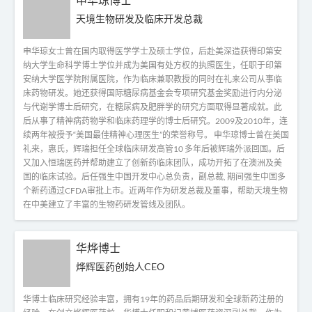
天境生物研发及临床开发总裁
申华琼女士曾在国内取得医学学士及硕士学位，后赴美深造获得印第安
纳大学生命科学博士学位并成为美国有处方权的执照医生，任职于印第
安纳大学医学院附属医院，作为临床兼职教授的同时在礼来公司从事临
床药物研发。她还获得国际糖尿病基金会专项研究基金奖励进行内分泌
与代谢学博士后研究，在糖尿病及肥胖学的研究方面取得显著成就。此
后从事了精神病药物学和临床药理学的博士后研究。2009及2010年，连
续两年被授予“美国最佳精神心理医生”的荣誉称号。 申华琼博士曾在美国
礼来，惠氏，辉瑞担任全球临床研发高管10 多年后被辉瑞外派回国。后
又加入恒瑞医药并帮助建立了创新药临床团队，成功开拓了在澳洲及美
国的临床试验。后任强生中国开发中心总负责，副总裁, 期间强生中国多
个新药通过CFDA审批上市。近两年作为研发总裁及董事，帮助天境生物
在中美建立了丰富的生物药研发管线及团队。
华烨博士
烨辉医药创始人CEO
华博士临床研究经验丰富，拥有19年的药品后期研发和全球新药注册的