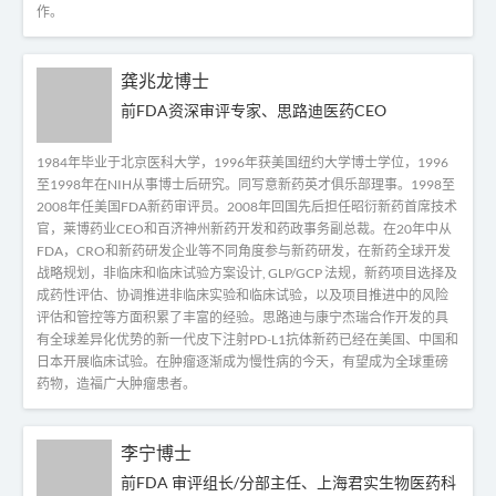
作。
龚兆龙博士
前FDA资深审评专家、思路迪医药CEO
1984年毕业于北京医科大学，1996年获美国纽约大学博士学位，1996
至1998年在NIH从事博士后研究。同写意新药英才俱乐部理事。1998至
2008年任美国FDA新药审评员。2008年回国先后担任昭衍新药首席技术
官，莱博药业CEO和百济神州新药开发和药政事务副总裁。在20年中从
FDA，CRO和新药研发企业等不同角度参与新药研发，在新药全球开发
战略规划，非临床和临床试验方案设计, GLP/GCP 法规，新药项目选择及
成药性评估、协调推进非临床实验和临床试验，以及项目推进中的风险
评估和管控等方面积累了丰富的经验。思路迪与康宁杰瑞合作开发的具
有全球差异化优势的新一代皮下注射PD-L1抗体新药已经在美国、中国和
日本开展临床试验。在肿瘤逐渐成为慢性病的今天，有望成为全球重磅
药物，造福广大肿瘤患者。
李宁博士
前FDA 审评组长/分部主任、上海君实生物医药科