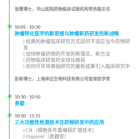
张菁博士，华山医院药物临床试验机构常务副主任

10:05
-
10:30
肿瘤转化医学的新思维与肿瘤新药研发的新战略
l
经典的肿瘤临床研究方式因何不适应当今药物研
发
l
加快肿瘤药物的开发的新理念、新方法
l
药物临床研发的全球化格局
l
如何尽早将基础研究的最新成果引入临床研究中
彭彬博士，上海岸迈生物科技有限公司首席医学官

10:30
-
10:50
茶歇

10:50
-
11:15
三大功能性检测技术在药物研发中的应用
l
CR
（细胞条件重编程扩增技术）
l
Organoid
（类器官）