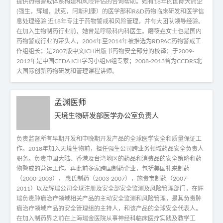
提供药物警戒体系构建和风险评估的咨询帮助。她有18年的国际大药企
(强生，辉瑞，默克，阿斯利康）的医学部和R&D药物临床研发和医学信
息处理经验,近18年专注于药物警戒和风险管理，并有大团队领导经验。
在加入生物制药行业前，她曾是呼吸科内科医生。磨筱垚女士也是国内
药物警戒行业的带头人，2004年至2014年被推选为RDPAC药物警戒工
作组组长；是2007版中文ICH出版书药物安全部分的校译；于2009-
2012年是中国CFDA ICH学习小组M组专家；2008-2013曾为CCDRS北
大国际创新药物研发和管理课程讲师。
孟渊医师
天境生物研发部医学办公室负责人
负责监督所有早期开发和中晚期开发产品的全球医学安全和质量保证工
作。2018年加入天境生物前，担任强生公司跨业务领域药品安全负责人
职务。负责中国大陆、香港及台湾地区的药品和消费品的安全策略和药
物警戒的营运工作。再此前多家跨国制药企业，包括美国礼来制药
（2000-2003）， 惠氏制药（2003-2007），施贵宝制药（2007-
2011）以及辉瑞公司全球注册及安全部安全监测及风险管理部门，在辉
瑞负责肿瘤治疗领域相关产品的主动安全监测和风险管理，是其负责肿
瘤治疗领域产品的安全管理组的主持人，和该产品的全球安全代表人。
在加入制药界之前在上海瑞金医院从事神经科临床医疗实践及教学工