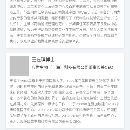
医疗科技之前，曾担任百特中国药物警戒部门负责人，先后在辉瑞中国
研发中心、葛兰素史克上海研发中心及百时美施贵宝从事或领导药物警
戒工作。与业内同仁牵头成立药物警戒中国（PV in china）平台；与同为
业内专家的曹烨共同发起、组织和撰写了《药物临床试验安全评价.广东
共识》，主编《药物警戒管理规范》，长期担任国家药品不良反应中心
特聘讲师，致力于推动药物警戒事业在中国的发展。加入太美医疗科技
后，主要负责药物警戒产品线的研发与创新，药物安全性项目的规划与
执行，以及企业药物警戒体系建设的战略咨询。
王在琪博士
应世生物（上海）科技有限公司董事长兼CEO
王博士1983年毕业于河南医科大学，1992年在美国获得生物化学博士学
位，同时具有美国内科医生和临床药理资格证书。王博士有近二十年临
床研究经验，从首次人体到IV期临床试验，在多个治疗领域、多个国
家、多个著名的制药企业积累了丰富的国际临床研究经验；王博士先后
在美国礼来、先灵葆雅、默沙东工作，并于2009年在新加坡建立MSD临
床转化医学中心，2011-2017年为默沙东中国临床研究负责人，带领团
队完成了多个新药的注册和批准。2017-2018担任罗氏上海创新中心负
责人，现任应世生物科技有限公司董事长 CEO。