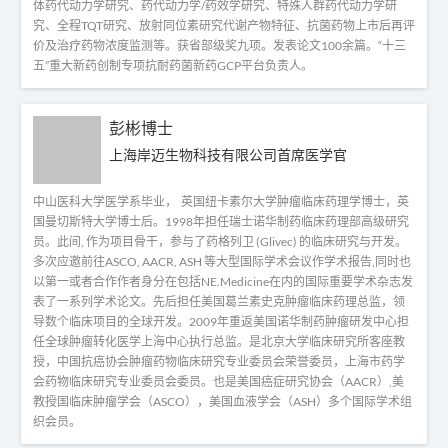
体药代动力学研究、药代动力学/药效学研究、特殊人群药代动力学研
究、全程TQT研究、放射同位素研究代谢产物特征、抗菌药物上市后再评
价及治疗药物浓度监测等。获省部级奖九项。发表论文100余篇。“十三
五”重大新药创制专项抗耐药菌新药GCP平台负责人。
彭彬博士
上海岸迈生物科技有限公司首席医学官
中山医科大学医学系毕业， 英国纽卡素尔大学肿瘤临床药理学博士，英
国曼切斯特大学博士后。1998年担任瑞士诺华制药临床药理部高级研究
员。此间, 作为项目骨干，参与了药格列卫 (Glivec) 的临床研究与开发。
多次应邀前往ASCO, AACR, ASH 等大型国际学术会议作学术报告,同时也
以第一或者合作作者身分在包括NE.Medicine在内的国际重要学术杂志发
表了一系列学术论文。先后担任美国葛兰素史克肿瘤临床药理总监，领
导数个临床项目的全球开发。2009年重返美国诺华制药肿瘤研发中心担
任全球肿瘤转化医学上海中心执行总监。是北京大学临床研究所客座教
授，中国抗癌协会肿瘤药物临床研究专业委员会荣誉委员，上海市药学
会药物临床研究专业委员会委员。也是美国癌症研究协会（AACR）,美
教授国临床肿瘤学会（ASCO），美国血液学会（ASH）多个国际学术组
织会员。