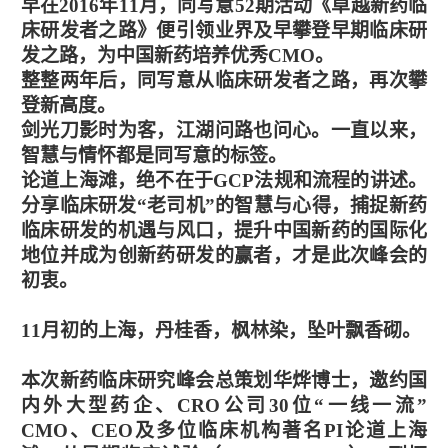
早在2016年11月，同写意52期活动《卓越新药临
床研发者之路》便引领业界及早攀登早期临床研
发之路，为中国新药培养优秀CMO。
整整两年后，同写意从临床研发者之路，再次攀
登新高度。
剑光刀影时为客，江湖问路也问心。一直以来，
智慧与情怀都是同写意的标签。
论道上海滩，绝不在于GCP法规和流程的讲述。
分享临床研发“老司机”的智慧与心得，捕捉新药
临床研发的机遇与风口，提升中国新药的国际化
地位并成为创新药研发的赢者，才是此次峰会的
初衷。
1
1
月初的上海，丹桂香，枫林染，坠叶飘香砌。
本次新药临床研究峰会总策划华烨博士，邀约国
内外大型药企、CRO公司30位“一线一流”
CMO、CEO及多位临床机构著名PI论道上海