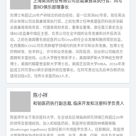
上海英派药业有限公司总裁兼首席执行官、同写
意BD俱乐部理事长
包博士有超过20年产研结合的综合经验，是一位资深BD专家，现任英派
药业有限公司总裁兼首席执行官。之前包博士任珅奥基医药科技资深副
总裁兼首席商务官，代理首席财务官，董事会董事。曾任葛兰素史克全
球BD总监兼中国区主管，负责公司在全中国的业务发展和对外投资活
动。之前在美国著名癌症医药公司Onyx担任企业发展和融资规划总监，
在西雅图ICOS公司负责肿瘤学领域内的技术许可和业务发展。包博士在
药物研发、技术转让、许可和业务拓展、风险投资、创业和公司融资方
面拥有丰富经验。山东大学微生物系学士，美国堪萨斯大学神经生物学
博士，美国约翰霍普金斯大学博士后，美国芝加哥大学MBA。2016年发
起成立同写意BD俱乐部理并担任理事长。在同写意论坛先后举办新药估
值培训班4次，培养众多医药BD人才。
陈小祥
和铂医药执行副总裁, 临床开发和注册科学负责人
陈医师毕业于南京医科大学。在全球及区域临床研究领域已有超过20年
的领导及管理经验。加入和铂医药前，陈医师在德国勃林格殷格翰
(Boehringer Ingelheim) 总部任新兴市场医学负责人。任职期间，陈医师
全面管理并协调包括东南亚，中国、台湾、香港，印度，中东及非洲地