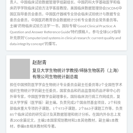
责人、中国临床试验数据管理学组副组长、中国药科大学基础医学和临
床药学学院临床试验方法学客座教授，美国临床数据管理协会(SCDM)中
国区指导委员会委员，中国医疗器械专业协会临床试验统计与数据专业
委员会委员，中国医药教育协会数据统计分析专业委员会常务委员等。
主编“药物临床试验方法学”一书，国际专辑“Good Clinical Practice: A
Question and Answer Reference Guide”特约撰稿人，参与全球GCP指导
补充原则“Computerized systems in clinical research: current quality and
data integrity concept”的攥写。
赵耐青
复旦大学生物统计学教授/缔脉生物医药（上海）
有限公司生物统计副总裁
担任中国预防医学学会生物统计专业委员会副主任委员等2个全国性学术
组织生物统计学的副主任委员，国家食品和药品监督局药品评审中心的
外审专家，中国医学数学会副理事长，国际临床流行病工作网成员，复
旦大学学报（医学版）副主编。负责完成2个国自然基金项目，2个科技
部临床重大专项的子课题，1个973子课题，2个863子课题工作等，负责
85个临床试验的研究设计及其数据管理和统计分析。在国内外杂志上发
表200余篇论文，主编2本国家规划教材和2本其他教材，副主编5本教
材，参编8本相关教材和专著。