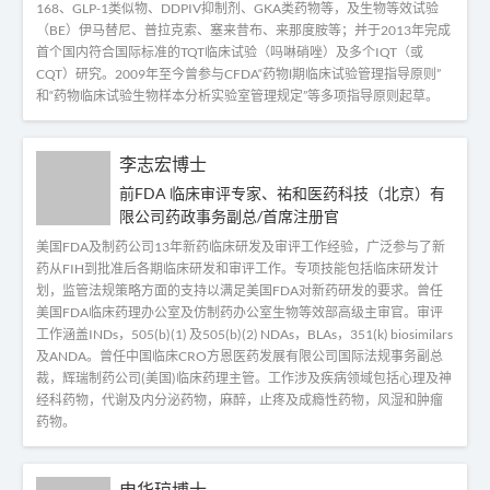
168、GLP-1类似物、DDPIV抑制剂、GKA类药物等，及生物等效试验
（BE）伊马替尼、普拉克索、塞来昔布、来那度胺等；并于2013年完成
首个国内符合国际标准的TQT临床试验（吗啉硝唑）及多个IQT（或
CQT）研究。2009年至今曾参与CFDA“药物Ⅰ期临床试验管理指导原则”
和“药物临床试验生物样本分析实验室管理规定”等多项指导原则起草。
李志宏博士
前FDA 临床审评专家、祐和医药科技（北京）有
限公司药政事务副总/首席注册官
美国FDA及制药公司13年新药临床研发及审评工作经验，广泛参与了新
药从FIH到批准后各期临床研发和审评工作。专项技能包括临床研发计
划，监管法规策略方面的支持以满足美国FDA对新药研发的要求。曾任
美国FDA临床药理办公室及仿制药办公室生物等效部高级主审官。审评
工作涵盖INDs，505(b)(1) 及505(b)(2) NDAs，BLAs，351(k) biosimilars
及ANDA。曾任中国临床CRO方恩医药发展有限公司国际法规事务副总
裁，辉瑞制药公司(美国)临床药理主管。工作涉及疾病领域包括心理及神
经科药物，代谢及内分泌药物，麻醉，止疼及成瘾性药物，风湿和肿瘤
药物。
申华琼博士