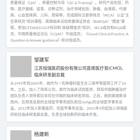
质量保证（QA）、质量控制与培（QC & Training）。研究产品包括：药
物、医疗器械、疫苗、诊断试剂，治疗领域包括：肿瘤、血液病、代谢
病、心血管疾病、儿科、感染等；完成国际注册审核员（IRCA）认证“主
任审核员”培训课程、英国临床试验质量保证协会（BARQA）“稽查”课
程，参加CFDAIED GCP培训和“高级稽查员”培训； IRCA成员和RQA成
员、中国质量保证论坛（CQAF）作组成员；《Good Clinical Practice: A
Question & Answer guidance》校对组成员。
邹建军
江苏恒瑞医药股份有限公司首席医疗官(CMO)、
临床研发副总裁
从1995年到2005年，她作为一名肿瘤科医生在三级甲等医院工作了10
年。之后，加入了拜耳公司。曾作为临床试验医师、拜耳中国肿瘤治疗
团队负责人领导索拉非尼在中国的临床研发项目。之后，她到美国新泽
西州，在拜耳总部的全球医学事务团队担任Xofigo的全球医学事务总
监。2012年加入新基医药，任医学事务总监。2015年9月起加入恒瑞医
药担任临床研发副总裁，负责全球创新药的临床开发。
杨建新