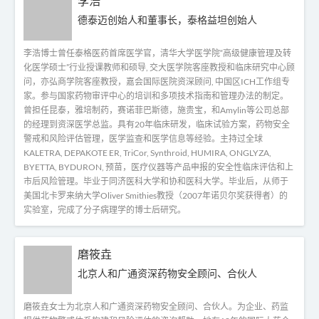
李浩
德泰迈创始人和董事长，泰格益坦创始人
李浩博士曾任泰格医药首席医学官，清华大学医学院“高级健康管理及转
化医学硕士”行业授课教师和硕导, 交大医学院客座教授和临床研究中心顾
问，亦弘商学院客座教授，嘉会国际医院资深顾问, 中国区ICH工作组专
家。参与国家药物审评中心的培训和多项技术指南和管理办法的制定。
曾担任昆泰，雅培制药，赛诺菲巴斯德，施贵宝，和Amylin等公司总部
的经理到资深医学总监。具有20年临床研发，临床试验方案，药物安全
警戒和风险评估管理，医学监查和医学信息等经验。主持过全球
KALETRA, DEPAKOTE ER, TriCor, Synthroid, HUMIRA, ONGLYZA,
BYETTA, BYDURON, 预苗，医疗仪器等产品申报的安全性临床评估和上
市后风险管理。毕业于同济医科大学和协和医科大学。毕业后，从师于
美国北卡罗来纳大学Oliver Smithies教授（2007年诺贝尔奖获得者）的
实验室，完成了分子病理学的博士后研究。
磨筱垚
北京人和广通资深药物安全顾问、合伙人
磨筱垚女士为北京人和广通资深药物安全顾问、合伙人。为企业、药监