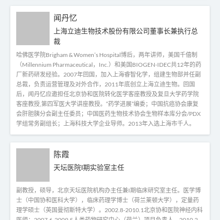
闻丹忆
上海立迪生物技术股份有限公司董事长兼执行总
裁
哈佛医学院Brigham & Women’s Hospital博后，两年讲师，美国千僖制
（Millennium Pharmaceutical，Inc.）和美国BIOGEN-IDEC共12年的药
厂新药研发经验。2007年回国，加入上海睿智化学，组建生物部并任副
总裁，负责运营管理及对外合作，2011年底创立上海立迪生物。回国
后，闻丹忆应邀担任北京协和医院转化医学客座教授及复旦大学药学院
客座教授,第四军医大学讲座教授。“药学进展”编委；中国抗癌协会康复
会肝胆胰分会副主任委员；中国医药生物技术协会生物样本库分会/PDX
学组常务副组长；上海科技大学企业导师。2013年入选上海市千人。
陈霞
天坛医院I期实验室主任
副教授，硕导，北京天坛医院机构办主任兼I期临床研究室主任。医学博
士（中国协和医科大学），临床药理学博士（荷兰莱顿大学），定量药
理学硕士（英国曼彻斯特大学）。2002.8-2010.1北京协和医院神经内科
医师；2007.6-2009.5人类药物研究中心（荷兰）项目负责人。2010.2-