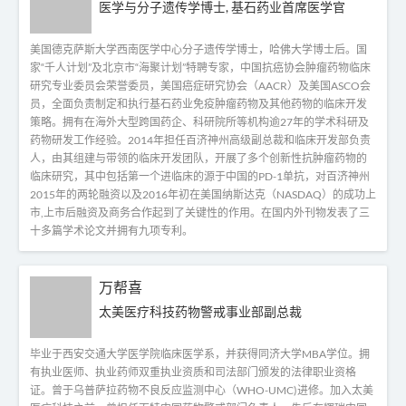
医学与分子遗传学博士, 基石药业首席医学官
美国德克萨斯大学西南医学中心分子遗传学博士，哈佛大学博士后。国
家“千人计划”及北京市“海聚计划”特聘专家，中国抗癌协会肿瘤药物临床
研究专业委员会荣誉委员，美国癌症研究协会（AACR）及美国ASCO会
员，全面负责制定和执行基石药业免疫肿瘤药物及其他药物的临床开发
策略。拥有在海外大型跨国药企、科研院所等机构逾27年的学术科研及
药物研发工作经验。2014年担任百济神州高级副总裁和临床开发部负责
人，由其组建与带领的临床开发团队，开展了多个创新性抗肿瘤药物的
临床研究，其中包括第一个进临床的源于中国的PD-1单抗，对百济神州
2015年的两轮融资以及2016年初在美国纳斯达克（NASDAQ）的成功上
市,上市后融资及商务合作起到了关键性的作用。在国内外刊物发表了三
十多篇学术论文并拥有九项专利。
万帮喜
太美医疗科技药物警戒事业部副总裁
毕业于西安交通大学医学院临床医学系，并获得同济大学MBA学位。拥
有执业医师、执业药师双重执业资质和司法部门颁发的法律职业资格
证。曾于乌普萨拉药物不良反应监测中心（WHO-UMC)进修。加入太美