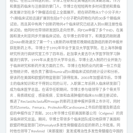
经验。在创立烨辉医药前，华博士任职和记黄埔医药资深副总裁，作为
和黄医药临床与注册部的掌门人，华博士在短短两年多时间里把和黄临
床发展计划在多个肿瘤适应症上全面展开，把在研药物从5个小分子共7
个I期临床试验迅速扩展到包括8个小分子靶向药物在内的30多个期临床
试验，而且其中有两个创新药物共4个临床研究已经进入到III期注册性临
床试验。他同时也带领研发团队走向世界，向FDA申报了多个IND，在美
国和澳大利亚同步开展临床试验。在华博士的带领下，和黄医药刚刚通
过MAH新政递交了第一个1.1类新药呋喹替尼晚期结直肠癌的新药申报并
获批新药上市。 华博士于1992年毕业于复旦大学医学院，在上海市肿瘤
研究所流行病研究室工作了四年后，赴加拿大麦吉尔大学医学院学习肿
瘤流行病学。1999年从麦吉尔大学毕业后，华博士进入制药行业并致力
于临床研究和新药开发方面的工作。 华博士在制药业内的第一份工作是
生物统计师，他负责了雅培Humira的III期临床试验的统计设计和分析，
使该药在美国和欧盟药物监管部门获得批准。2003年加盟诺华后，华博
士的临床知识和才干得到公司的认可，入职第二年后转入临床研发部门
成为临床医学总监。在诺华任职期间，华博士参与级领导了多个骨关节
炎﹑骨质疏松症﹑感染疾病﹑实体和血液肿瘤的临床II/III期注册试验，
推进了Reclast/Aclasta和Prexige 的新药注册申报并获得上市许可，同时
也对Zometa，Femara，Proleukin和Cardioxane上市后的管理及新适应
症的申报作出了贡献。2011年华博士任职美国新基公司（Celgene）的资
深临床研究总监。期间，华博士带领多个临床团队成功地获得了美国和
欧盟药物监管部门对Pomalyst多发性骨髓瘤适应症的新药上市批准。同
时他也领导了Revlimid（来那度胺）复发或难治性多发性骨髓瘤在中国的