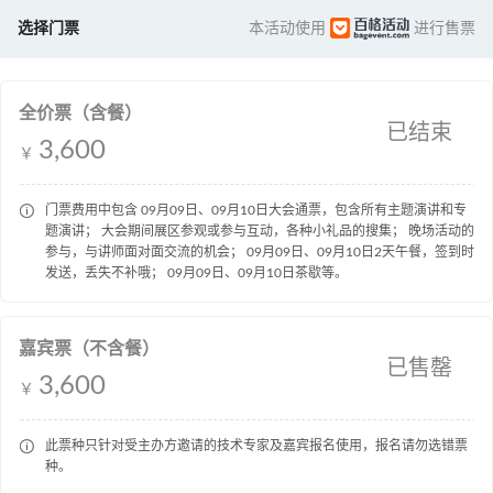
选择门票
本活动使用
进行售票
全价票（含餐）
已结束
3,600
￥

门票费用中包含 09月09日、09月10日大会通票，包含所有主题演讲和专
题演讲； 大会期间展区参观或参与互动，各种小礼品的搜集； 晚场活动的
参与，与讲师面对面交流的机会； 09月09日、09月10日2天午餐，签到时
发送，丢失不补哦； 09月09日、09月10日茶歇等。
嘉宾票（不含餐）
已售罄
3,600
￥

此票种只针对受主办方邀请的技术专家及嘉宾报名使用，报名请勿选错票
种。