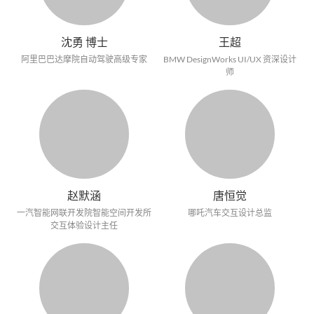
沈勇 博士
王超
阿里巴巴达摩院自动驾驶高级专家
BMW DesignWorks UI/UX 资深设计
师
赵默涵
唐恒觉
一汽智能网联开发院智能空间开发所
哪吒汽车交互设计总监
交互体验设计主任