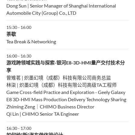
Dong Sun | Senior Manager of Shanghai International
Automobile City (Group) Co., LTD
15:30
-
16:00
茶歇
Tea Break & Networking
16:00
-
16:30
游戏跨领域实践与探索-银河E8-3D-HMI量产交付技术分
享
曾雉茗 | 炽墨幻境（成都）科技有限公司商务总监
林柒 | 炽墨幻境（成都）科技有限公司高级TA工程师
Game Cross-field Practice and Exploration - Geely Galaxy
E8 3D-HMI Mass Production Delivery Technology Sharing
Zhiming Zeng｜CHIMO Business Director
Qi Lin | CHIMO Senior TA Engineer
16:30
-
17:00