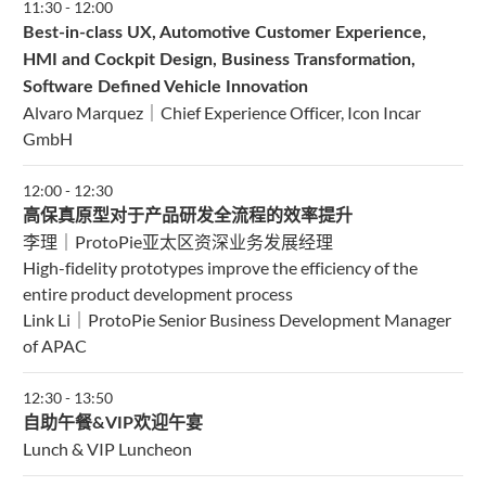
11:30
-
12:00
Best-in-class UX, Automotive Customer Experience,
HMI and Cockpit Design, Business Transformation,
Software Defined Vehicle Innovation
Alvaro Marquez｜Chief Experience Officer, Icon Incar
GmbH
12:00
-
12:30
高保真原型对于产品研发全流程的效率提升
李理｜ProtoPie亚太区资深业务发展经理
High-fidelity prototypes improve the efficiency of the
entire product development process
Link Li｜ProtoPie Senior Business Development Manager
of APAC
12:30
-
13:50
自助午餐&VIP欢迎午宴
Lunch & VIP Luncheon