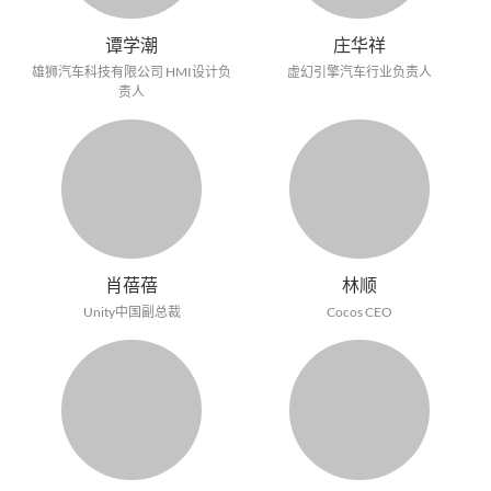
谭学潮
庄华祥
雄狮汽车科技有限公司 HMI设计负
虚幻引擎汽车行业负责人
责人
肖蓓蓓
林顺
Unity中国副总裁
Cocos CEO