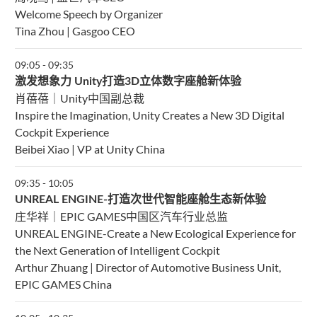
Welcome Speech by Organizer
Tina Zhou | Gasgoo CEO
09:05
-
09:35
激发想象力 Unity打造3D立体数字座舱新体验
肖蓓蓓｜Unity中国副总裁
Inspire the Imagination, Unity Creates a New 3D Digital
Cockpit Experience
Beibei Xiao | VP at Unity China
09:35
-
10:05
UNREAL ENGINE-打造次世代智能座舱生态新体验
庄华祥｜EPIC GAMES中国区汽车行业总监
UNREAL ENGINE-Create a New Ecological Experience for
the Next Generation of Intelligent Cockpit
Arthur Zhuang | Director of Automotive Business Unit,
EPIC GAMES China