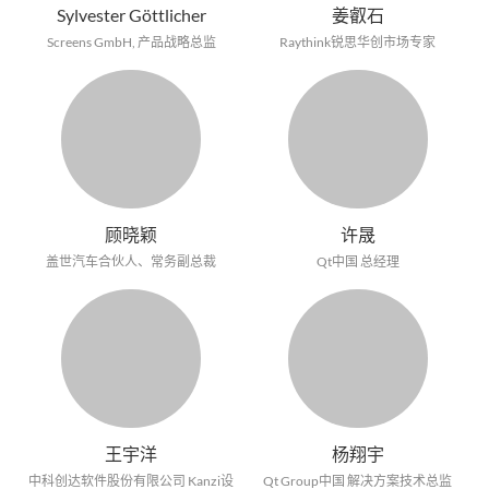
Sylvester Göttlicher
姜叡石
Screens GmbH, 产品战略总监
Raythink锐思华创市场专家
顾晓颖
许晟
盖世汽车合伙人、常务副总裁
Qt中国 总经理
王宇洋
杨翔宇
中科创达软件股份有限公司 Kanzi设
Qt Group中国 解决方案技术总监