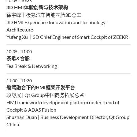
10:05
-
10:35
3D HMI体验创新与技术架构
徐宇峰｜极氪汽车智能座舱3D总工
3D HMI Experience Innovation and Technology
Architecture
Yufeng Xu｜3D Chief Engineer of Smart Cockpit of ZEEKR
10:35
-
11:00
茶歇&合影
Tea Break & Networking
11:00
-
11:30
舱驾融合下的HMI框架开发平台
段舒展 | Qt Group中国商务拓展总监
HMI framework development platform under trend of
Cockpit & ADAS Fusion
Shuzhan Duan | Business Development Director, Qt Group
China