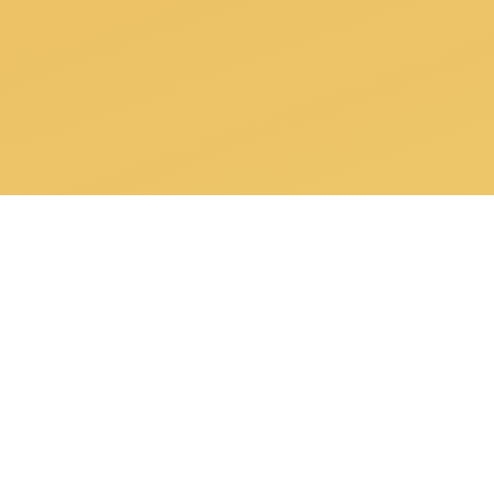
专业
Specialization
专业的活动管理经验为您提供全方位的活
动和参会者管理服务