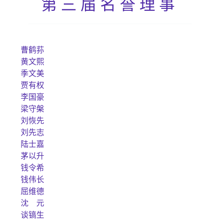
第三届名誉理事
曹鹤荪
黄文熙
季文美
贾有权
李国豪
梁守槃
刘恢先
刘先志
陆士嘉
茅以升
钱令希
钱伟长
屈维德
沈 元
谈镐生