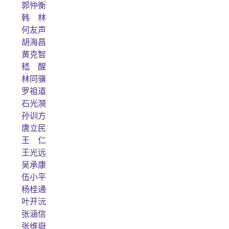
郭仲衡
韩 林
何友声
胡海昌
黄克智
嵇 醒
林同骥
罗祖道
石光漪
孙训方
唐立民
王 仁
王光远
吴承康
伍小平
杨桂通
叶开沅
张涵信
张维嶽