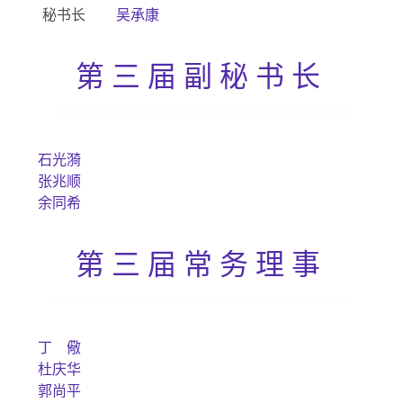
秘书长
吴承康
第三届副秘书长
石光漪
张兆顺
余同希
第三届常务理事
丁 儆
杜庆华
郭尚平