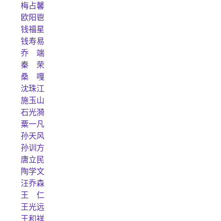
梅占馨
欧阳鬯
钱福星
钱寿易
乔 端
秦 荣
桑 嘎
沈珠江
施玉山
石光漪
粟一凡
孙天风
孙训方
唐立民
陶学文
汪乔森
王 仁
王光远
王和祥