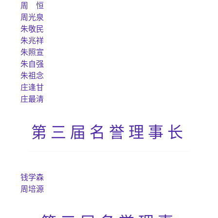
周 恒
周光泉
朱敬民
朱兆祥
朱照宣
朱自强
朱祖念
庄逢甘
庄最清
第三届名誉理事长
钱学森
周培源