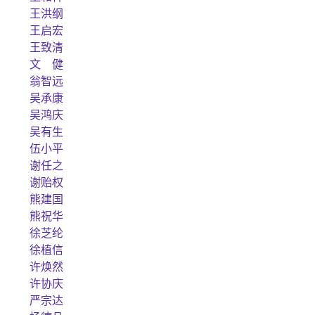
王洪纲
王启宏
王致清
文 健
翁智远
吴承康
吴鸿庆
吴有生
伍小平
谢任之
谢贻权
熊建国
熊祝华
徐芝纶
徐植信
许焕然
许协庆
严宗达