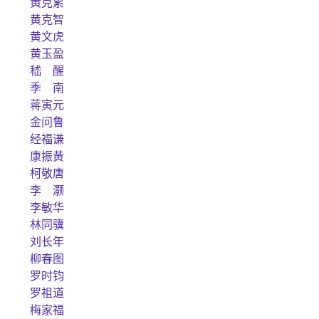
黄克累
黄克智
黄文虎
黄玉盈
嵇 醒
季 南
蒋寅元
金问鲁
经福谦
康振黄
柯敬唐
李 灏
李敏华
林同骥
刘长年
柳春图
罗时钧
罗祖道
梅家福