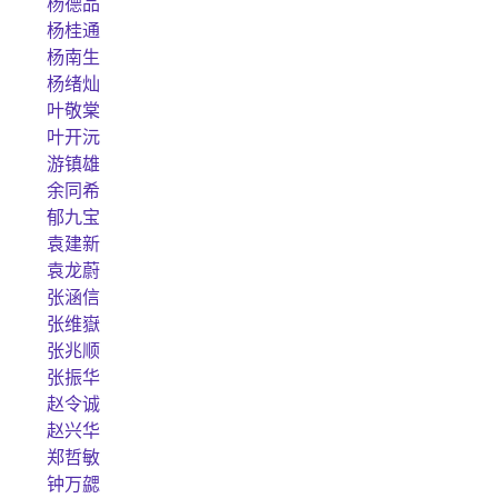
杨德品
杨桂通
杨南生
杨绪灿
叶敬棠
叶开沅
游镇雄
余同希
郁九宝
袁建新
袁龙蔚
张涵信
张维嶽
张兆顺
张振华
赵令诚
赵兴华
郑哲敏
钟万勰