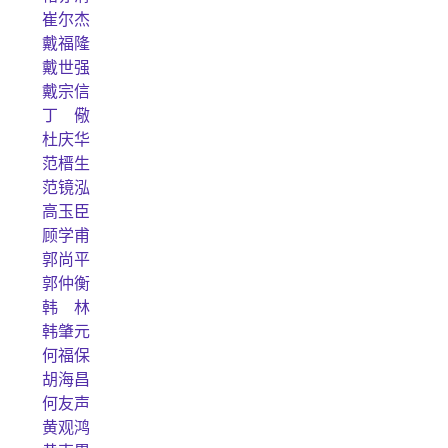
崔尔杰
戴福隆
戴世强
戴宗信
丁 儆
杜庆华
范榗生
范镜泓
高玉臣
顾学甫
郭尚平
郭仲衡
韩 林
韩肇元
何福保
胡海昌
何友声
黄观鸿