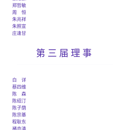
郑哲敏
周 恒
朱兆祥
朱照宣
庄逢甘
第三届理事
白 详
蔡四维
陈 森
陈绍汀
陈子荫
陈宗基
程耿东
褚亦清