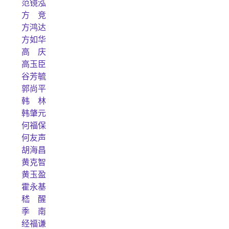
范镜泓
方 竞
方鸿达
方如华
高 庆
高玉臣
谷芳毓
郭尚平
韩 林
韩肇元
何福保
何友声
胡海昌
黄克智
黄玉盈
霍永基
嵇 醒
季 南
经福谦