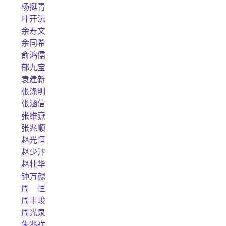
杨挺青
叶开沅
余寿文
余同希
俞鸿儒
郁九宝
袁建新
张涤明
张涵信
张维嶽
张兆顺
赵光恒
赵少汴
赵壮华
钟万勰
周 恒
周丰峻
周光泉
朱兆祥