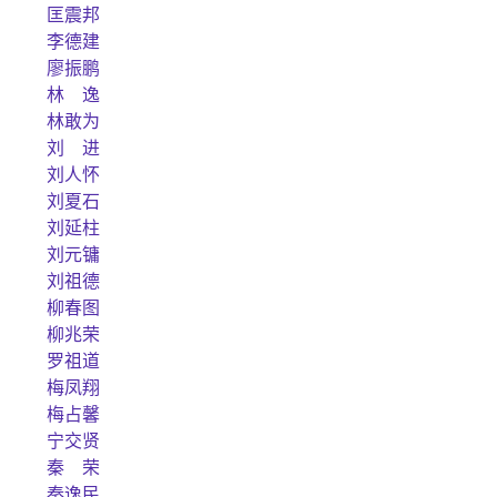
匡震邦
李德建
廖振鹏
林 逸
林敢为
刘 进
刘人怀
刘夏石
刘延柱
刘元镛
刘祖德
柳春图
柳兆荣
罗祖道
梅凤翔
梅占馨
宁交贤
秦 荣
秦逸民