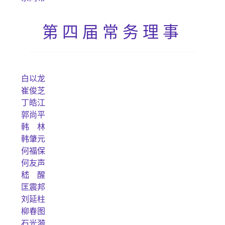
第四届常务理事
白以龙
崔俊芝
丁皓江
郭尚平
韩 林
韩肇元
何福保
何友声
嵇 醒
匡震邦
刘延柱
柳春图
石光漪