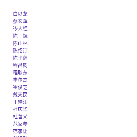
白以龙
蔡玄晖
岑人经
陈 銧
陈山林
陈绍汀
陈子荫
程昌钧
程耿东
崔尔杰
崔俊芝
戴天民
丁皓江
杜庆华
杜善义
范家参
范家让