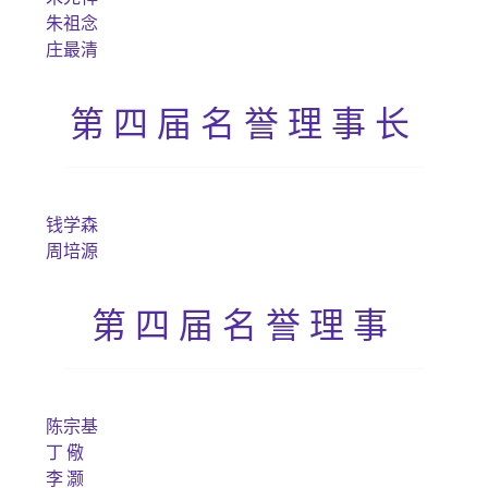
朱祖念
庄最清
第四届名誉理事长
钱学森
周培源
第四届名誉理事
陈宗基
丁 儆
李 灏