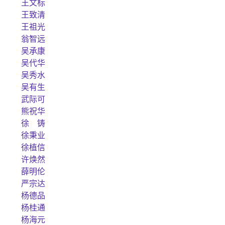
王文标
王致清
王祖光
翁智远
吴承康
吴代华
吴秀水
吴有生
武际可
熊祝华
徐 铸
徐秉业
徐植信
许焕然
薛明伦
严宗达
杨德品
杨桂通
杨海元