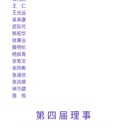
王 仁
王光远
吴承康
武际可
熊祝华
徐秉业
薛明伦
杨挺青
余寿文
余同希
张涵信
张兆顺
钟万勰
周 恒
第四届理事