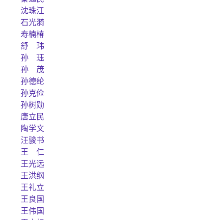
沈珠江
石光漪
寿楠椿
舒 玮
孙 珏
孙 茂
孙德纶
孙克俭
孙树勋
唐立民
陶学文
汪骏书
王 仁
王光远
王洪纲
王礼立
王良国
王伟国