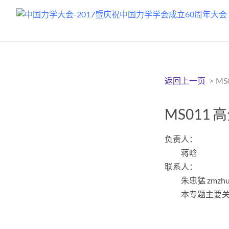
返回上一页
>
M
MS011
负责人：
蒋晗
联系人：
朱忠猛 zmzhu
本专题主要