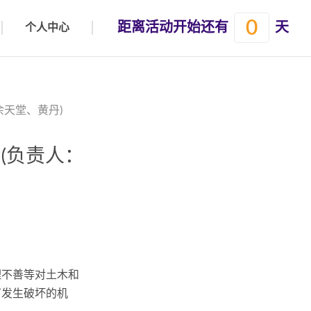
0
距离活动开始还有
天
个人中心
余天堂、黄丹)
验(负责人：
理不善等对土木和
下发生破坏的机