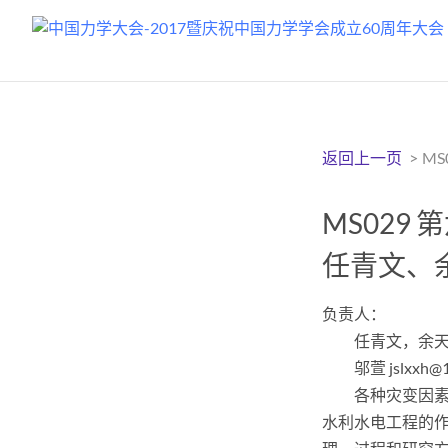
返回上一页
>
M
MS029
任青文、
负责人：
任青文，余
邬萱 jslxxh
各种灾变因
水利水电工程的