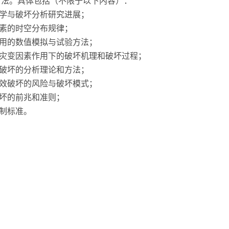
方法。具体包括（不限于以下内容）：
力学与破坏分析研究进展；
因素的时空分布规律；
作用的数值模拟与试验方法；
在灾变因素作用下的破坏机理和破坏过程；
构破坏的分析理论和方法；
失效破坏的风险与破坏模式；
破坏的前兆和准则；
控制标准。