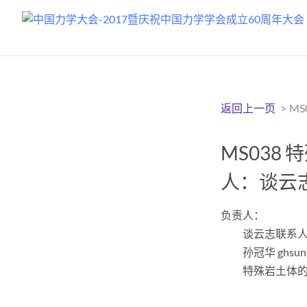
返回上一页
>
M
MS038
人：谈云
负责人：
谈云志联系
孙冠华 ghsun
特殊岩土体